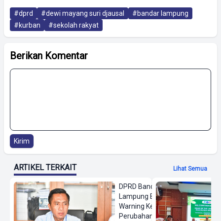
#dprd
#dewi mayang suri djausal
#bandar lampung
#kurban
#sekolah rakyat
Berikan Komentar
Kirim
ARTIKEL TERKAIT
Lihat Semua
DPRD Bandar
Lampung Beri
Warning Keras
Perubahan