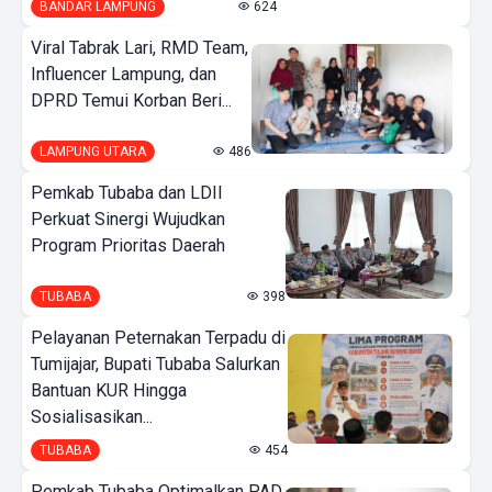
BANDAR LAMPUNG
624
Viral Tabrak Lari, RMD Team,
Influencer Lampung, dan
DPRD Temui Korban Beri...
LAMPUNG UTARA
486
Pemkab Tubaba dan LDII
Perkuat Sinergi Wujudkan
Program Prioritas Daerah
TUBABA
398
Pelayanan Peternakan Terpadu di
Tumijajar, Bupati Tubaba Salurkan
Bantuan KUR Hingga
Sosialisasikan...
TUBABA
454
Pemkab Tubaba Optimalkan PAD