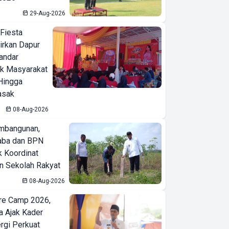
29-Aug-2026
 Fiesta
irkan Dapur
Bandar
ak Masyarakat
Hingga
asak
08-Aug-2026
mbangunan,
aba dan BPN
k Koordinat
 Sekolah Rakyat
08-Aug-2026
re Camp 2026,
a Ajak Kader
ergi Perkuat