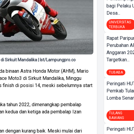
bagi Pelak
Desa...
UNIVERSITAS
TERBUKA
Rapat Parip
Perubahan A
Anggaran 202
Targetkan...
di Sirkuit Mandalika | Ist/Lampungpro.co
da binaan Astra Honda Motor (AHM), Mario
TUBABA
ace Moto3 di Sirkuit Mandalika, Minggu
Peringati HU
s finish di posisi 14, meski sebelumnya start
Pemkab Tula
Lomba Sena
ika tahun 2022, dimenangkap pembalap
utan kedua dan ketiga ada pembalap Izan
TULANG
BAWANG
Peringati HU
n dengan kurang baik. Meski mulai dari