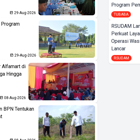
Program Pem
29-Aug-2026
TUBABA
n Program
RSUDAM La
Perkuat Laya
Operasi Wasi
Lancar
29-Aug-2026
RSUDAM
 Alfamart di
aga Hingga
08-Aug-2026
n BPN Tentukan
t