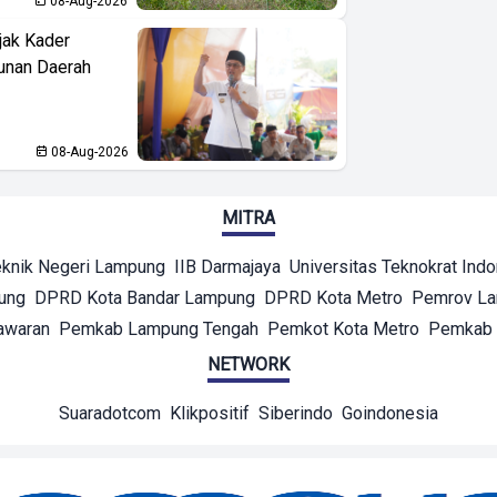
08-Aug-2026
jak Kader
unan Daerah
08-Aug-2026
MITRA
eknik Negeri Lampung
IIB Darmajaya
Universitas Teknokrat Ind
ung
DPRD Kota Bandar Lampung
DPRD Kota Metro
Pemrov L
awaran
Pemkab Lampung Tengah
Pemkot Kota Metro
Pemkab 
NETWORK
Suaradotcom
Klikpositif
Siberindo
Goindonesia