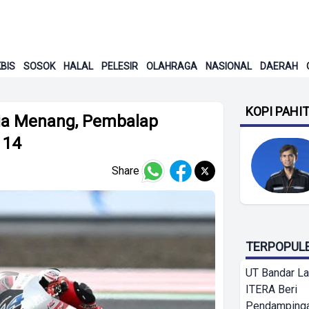
BIS
SOSOK
HALAL
PELESIR
OLAHRAGA
NASIONAL
DAERAH
KOPI PAHI
gia Menang, Pembalap
 14
Share
TERPOPUL
UT Bandar L
ITERA Beri
Pendamping