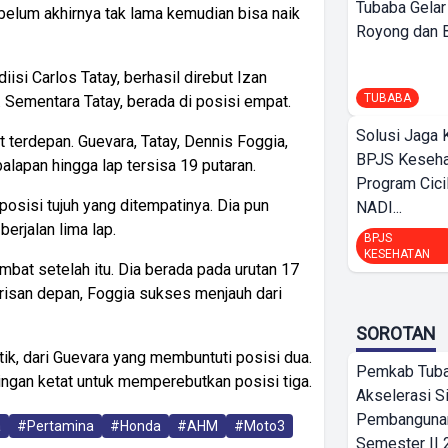
Tubaba Gelar
ebelum akhirnya tak lama kemudian bisa naik
Royong dan Be
isi Carlos Tatay, berhasil direbut Izan
TUBABA
 Sementara Tatay, berada di posisi empat.
Solusi Jaga 
t terdepan. Guevara, Tatay, Dennis Foggia,
BPJS Keseha
lapan hingga lap tersisa 19 putaran.
Program Cici
osisi tujuh yang ditempatinya. Dia pun
NADI...
erjalan lima lap.
BPJS
KESEHATAN
at setelah itu. Dia berada pada urutan 17
arisan depan, Foggia sukses menjauh dari
SOROTAN
tik, dari Guevara yang membuntuti posisi dua.
Pemkab Tub
aingan ketat untuk memperebutkan posisi tiga.
Akselerasi S
Pembangunan
a
#Pertamina
#Honda
#AHM
#Moto3
Semester II