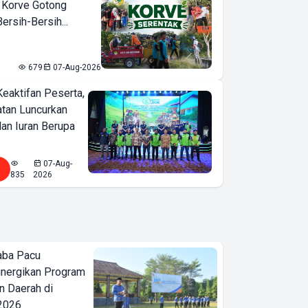
 Korve Gotong
rsih-Bersih...
679
07-Aug-2026
Keaktifan Peserta,
tan Luncurkan
lan Iuran Berupa
07-Aug-
835
2026
aba Pacu
inergikan Program
 Daerah di
 2026