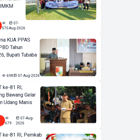
u UMKM
07-
570
Aug-2026
urna KUA PPAS
PBD Tahun
6, Bupati Tubaba
698
07-Aug-2026
T ke-81 RI,
ng Bawang Gelar
m Udang Manis
07-Aug-
679
2026
T ke-81 RI, Pemkab