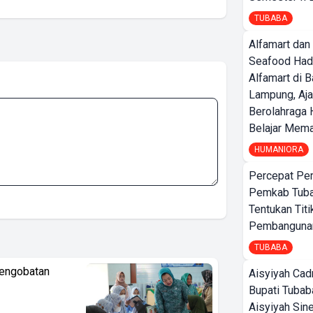
TUBABA
Alfamart dan
Seafood Had
Alfamart di 
Lampung, Aj
Berolahraga 
Belajar Mem
HUMANIORA
Percepat Pe
Pemkab Tub
Tentukan Titi
Pembangunan
TUBABA
Pengobatan
Aisyiyah Cad
Bupati Tubab
Aisyiyah Sin