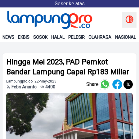
Geser ke atas
NEWS
EKBIS
SOSOK
HALAL
PELESIR
OLAHRAGA
NASIONAL
Hingga Mei 2023, PAD Pemkot
Bandar Lampung Capai Rp183 Miliar
Lampungpro.co, 22-May-2023
Share
Febri Arianto
4400