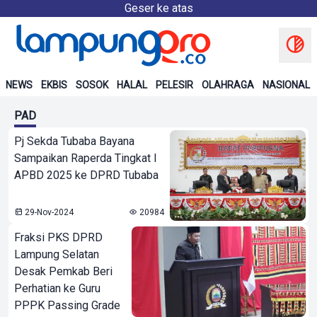
Geser ke atas
NEWS
EKBIS
SOSOK
HALAL
PELESIR
OLAHRAGA
NASIONAL
PAD
Pj Sekda Tubaba Bayana
Sampaikan Raperda Tingkat I
APBD 2025 ke DPRD Tubaba
29-Nov-2024
20984
Fraksi PKS DPRD
Lampung Selatan
Desak Pemkab Beri
Perhatian ke Guru
PPPK Passing Grade