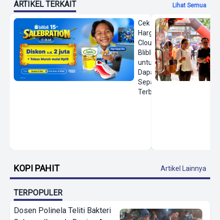
ARTIKEL TERKAIT
Lihat Semua
Cek
Harga On
Cloud di
Blibli
untuk
Dapatkan
Sepatu
Terbaru
KOPI PAHIT
Artikel Lainnya
TERPOPULER
Dosen Polinela Teliti Bakteri