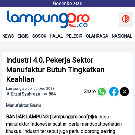
Geser ke atas
NEWS
EKBIS
SOSOK
HALAL
PELESIR
OLAHRAGA
NASIONAL
Industri 4.0, Pekerja Sektor
Manufaktur Butuh Tingkatkan
Keahlian
Lampungpro.co, 05-Dec-2018
Share
Erzal Syahreza
864
Manufaktur, Bisnis
BANDAR LAMPUNG (Lampungpro.com):�
Industri
manufaktur Indonesia saat ini perlu mendapat perhatian
khusus. Industri tersebut juga perlu didorong seiring