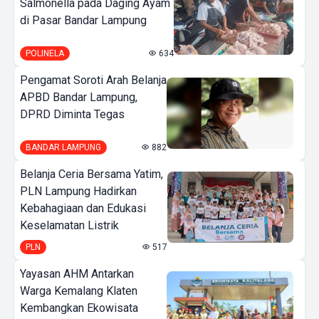
Salmonella pada Daging Ayam
di Pasar Bandar Lampung
POLINELA
634
Pengamat Soroti Arah Belanja
APBD Bandar Lampung,
DPRD Diminta Tegas
BANDAR LAMPUNG
882
Belanja Ceria Bersama Yatim,
PLN Lampung Hadirkan
Kebahagiaan dan Edukasi
Keselamatan Listrik
PLN
517
Yayasan AHM Antarkan
Warga Kemalang Klaten
Kembangkan Ekowisata