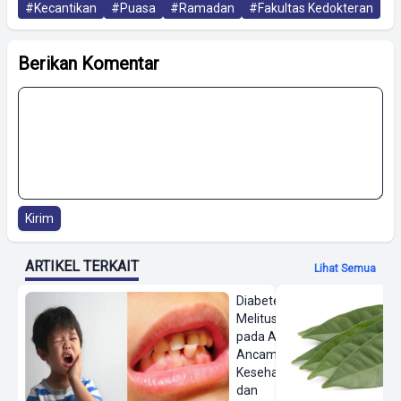
#Kecantikan
#Puasa
#Ramadan
#Fakultas Kedokteran
Berikan Komentar
Kirim
ARTIKEL TERKAIT
Lihat Semua
Diabetes
Melitus
pada Anak,
Ancaman
Kesehatan
dan