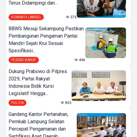
Terus Didampingi dan...
KOMINFO LAMSEL
376
BBWS Mesuji Sekampung Pastikan
Pembangunan Pengaman Pantai
Mandiri Sejati Krui Sesuai
Spesifikasi...
PESISIR BARAT
446
Dukung Prabowo di Pilpres
2029, Partai Rakyat
Indonesia Bidik Kursi
Legislatif Hingga...
POLITIK
865
Gandeng Kantor Pertanahan,
Pemkab Lampung Selatan
Percepat Pengamanan dan
Sertifikasi Aset Daerah