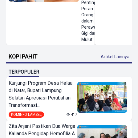
Pentingnya
Peran
Orang Tua
dalam
Perawatan
Gigi dan
Mulut
KOPI PAHIT
Artikel Lainnya
TERPOPULER
Kunjungi Program Desa Helau
di Natar, Bupati Lampung
Selatan Apresiasi Perubahan
Transformasi...
KOMINFO LAMSEL
417
Zita Anjani Pastikan Dua Warga
Kalianda Pengidap Hemofilia A