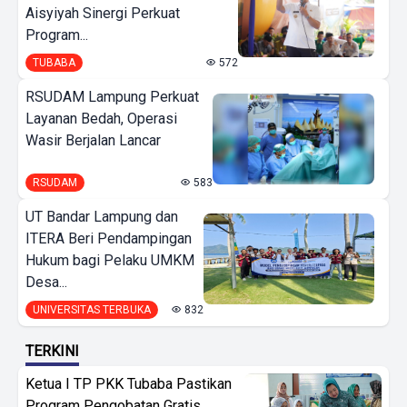
Aisyiyah Sinergi Perkuat
Program...
TUBABA
572
RSUDAM Lampung Perkuat
Layanan Bedah, Operasi
Wasir Berjalan Lancar
RSUDAM
583
UT Bandar Lampung dan
ITERA Beri Pendampingan
Hukum bagi Pelaku UMKM
Desa...
UNIVERSITAS TERBUKA
832
TERKINI
Ketua I TP PKK Tubaba Pastikan
Program Pengobatan Gratis