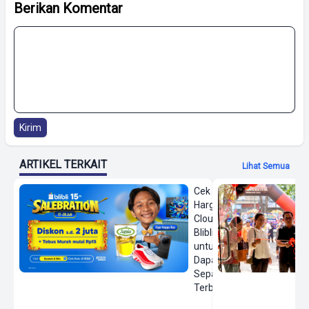
Berikan Komentar
Kirim
ARTIKEL TERKAIT
Lihat Semua
Cek
Harga On
Cloud di
Blibli
untuk
Dapatkan
Sepatu
Terbaru