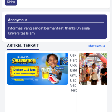
Kirim
Anonymous
Informasi yang sangat bermanfaat. thanks
Unissula
Universitas Islam
ARTIKEL TERKAIT
Lihat Semua
Cek
Harga On
Cloud di
Blibli
untuk
Dapatkan
Sepatu
Terbaru