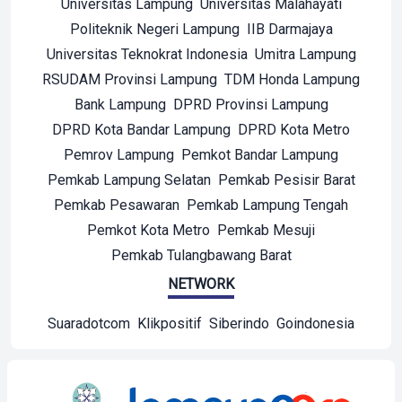
Universitas Lampung
Universitas Malahayati
Politeknik Negeri Lampung
IIB Darmajaya
Universitas Teknokrat Indonesia
Umitra Lampung
RSUDAM Provinsi Lampung
TDM Honda Lampung
Bank Lampung
DPRD Provinsi Lampung
DPRD Kota Bandar Lampung
DPRD Kota Metro
Pemrov Lampung
Pemkot Bandar Lampung
Pemkab Lampung Selatan
Pemkab Pesisir Barat
Pemkab Pesawaran
Pemkab Lampung Tengah
Pemkot Kota Metro
Pemkab Mesuji
Pemkab Tulangbawang Barat
NETWORK
Suaradotcom
Klikpositif
Siberindo
Goindonesia