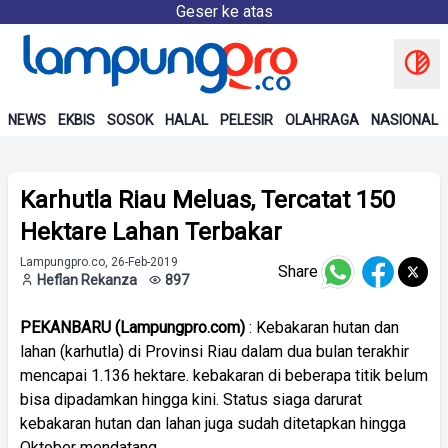
Geser ke atas
NEWS
EKBIS
SOSOK
HALAL
PELESIR
OLAHRAGA
NASIONAL
Karhutla Riau Meluas, Tercatat 150
Hektare Lahan Terbakar
Lampungpro.co, 26-Feb-2019
Share
Heflan Rekanza
897
PEKANBARU (Lampungpro.com)
: Kebakaran hutan dan
lahan (karhutla) di Provinsi Riau dalam dua bulan terakhir
mencapai 1.136 hektare. kebakaran di beberapa titik belum
bisa dipadamkan hingga kini. Status siaga darurat
kebakaran hutan dan lahan juga sudah ditetapkan hingga
Oktober mendatang.