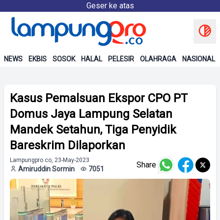
Geser ke atas
NEWS
EKBIS
SOSOK
HALAL
PELESIR
OLAHRAGA
NASIONAL
Kasus Pemalsuan Ekspor CPO PT
Domus Jaya Lampung Selatan
Mandek Setahun, Tiga Penyidik
Bareskrim Dilaporkan
Lampungpro.co, 23-May-2023
Share
Amiruddin Sormin
7051