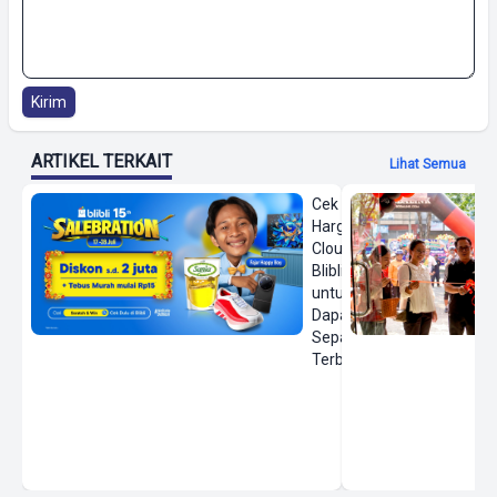
Kirim
ARTIKEL TERKAIT
Lihat Semua
Cek
Harga On
Cloud di
Blibli
untuk
Dapatkan
Sepatu
Terbaru