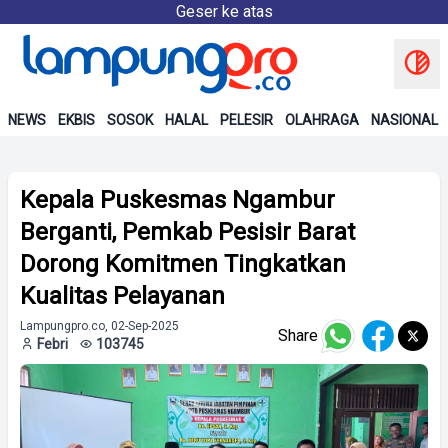
Geser ke atas
NEWS
EKBIS
SOSOK
HALAL
PELESIR
OLAHRAGA
NASIONAL
Kepala Puskesmas Ngambur
Berganti, Pemkab Pesisir Barat
Dorong Komitmen Tingkatkan
Kualitas Pelayanan
Lampungpro.co, 02-Sep-2025
Share
Febri
103745