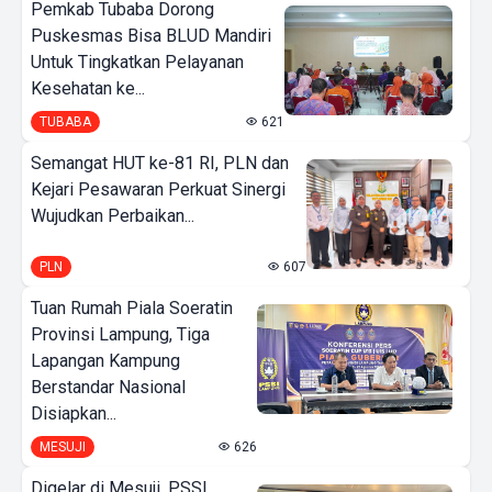
Pemkab Tubaba Dorong
Puskesmas Bisa BLUD Mandiri
Untuk Tingkatkan Pelayanan
Kesehatan ke...
TUBABA
621
Semangat HUT ke-81 RI, PLN dan
Kejari Pesawaran Perkuat Sinergi
Wujudkan Perbaikan...
PLN
607
Tuan Rumah Piala Soeratin
Provinsi Lampung, Tiga
Lapangan Kampung
Berstandar Nasional
Disiapkan...
MESUJI
626
Digelar di Mesuji, PSSI