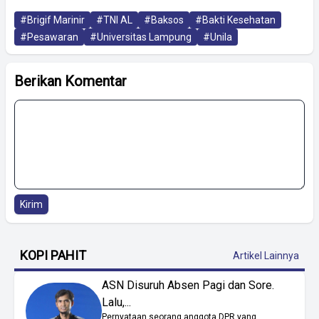
#Brigif Marinir
#TNI AL
#Baksos
#Bakti Kesehatan
#Pesawaran
#Universitas Lampung
#Unila
Berikan Komentar
Kirim
KOPI PAHIT
Artikel Lainnya
ASN Disuruh Absen Pagi dan Sore.
Lalu,...
Pernyataan seorang anggota DPR yang