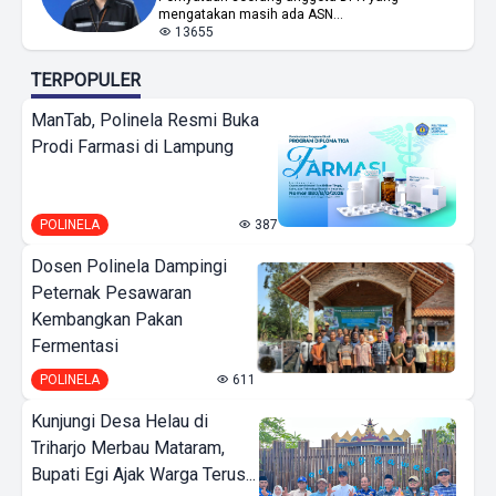
mengatakan masih ada ASN...
13655
TERPOPULER
ManTab, Polinela Resmi Buka
Prodi Farmasi di Lampung
POLINELA
387
Dosen Polinela Dampingi
Peternak Pesawaran
Kembangkan Pakan
Fermentasi
POLINELA
611
Kunjungi Desa Helau di
Triharjo Merbau Mataram,
Bupati Egi Ajak Warga Terus...