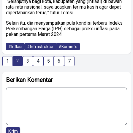
“Selanjutnya bagi kota, kabupaten yang (inflasi) di bawah
rata-rata nasional, saya ucapkan terima kasih agar dapat
dipertahankan terus,” tutur Tomsi.
Selain itu, dia menyampaikan pula kondisi terbaru Indeks
Perkembangan Harga (IPH) sebagai proksi inflasi pada
pekan pertama Maret 2024.
#Inflasi
#Infrastruktur
#Kominfo
2
1
3
4
5
6
7
Berikan Komentar
Kirim