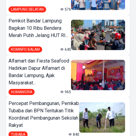
LAMPUNG SELATAN
576
Pemkot Bandar Lampung
Bagikan 10 Ribu Bendera
Merah Putih Jelang HUT RI...
KOMINFO BALAM
645
Alfamart dan Fiesta Seafood
Hadirkan Dapur Alfamart di
Bandar Lampung, Ajak
Masyarakat...
HUMANIORA
965
Percepat Pembangunan, Pemkab
Tubaba dan BPN Tentukan Titik
Koordinat Pembangunan Sekolah
Rakyat
TUBABA
840