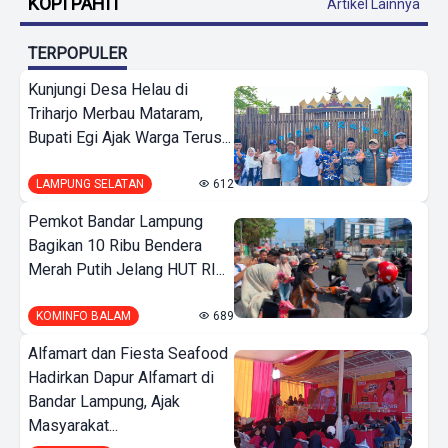
KOPI PAHIT
Artikel Lainnya
TERPOPULER
Kunjungi Desa Helau di
Triharjo Merbau Mataram,
Bupati Egi Ajak Warga Terus...
LAMPUNG SELATAN
612
Pemkot Bandar Lampung
Bagikan 10 Ribu Bendera
Merah Putih Jelang HUT RI...
KOMINFO BALAM
689
Alfamart dan Fiesta Seafood
Hadirkan Dapur Alfamart di
Bandar Lampung, Ajak
Masyarakat...