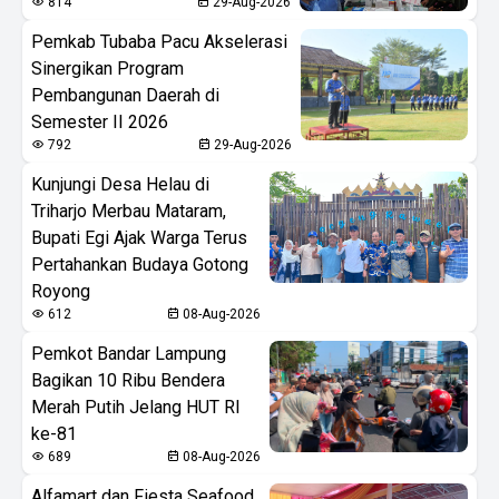
814
29-Aug-2026
Pemkab Tubaba Pacu Akselerasi
Sinergikan Program
Pembangunan Daerah di
Semester II 2026
792
29-Aug-2026
Kunjungi Desa Helau di
Triharjo Merbau Mataram,
Bupati Egi Ajak Warga Terus
Pertahankan Budaya Gotong
Royong
612
08-Aug-2026
Pemkot Bandar Lampung
Bagikan 10 Ribu Bendera
Merah Putih Jelang HUT RI
ke-81
689
08-Aug-2026
Alfamart dan Fiesta Seafood