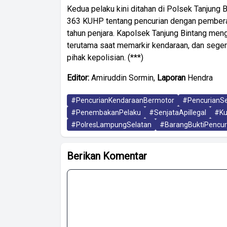
Kedua pelaku kini ditahan di Polsek Tanjung
363 KUHP tentang pencurian dengan pembera
tahun penjara. Kapolsek Tanjung Bintang men
terutama saat memarkir kendaraan, dan sege
pihak kepolisian. (***)
Editor:
Amiruddin Sormin,
Laporan
Hendra
#PencurianKendaraanBermotor
#PencurianS
#PenembakanPelaku
#SenjataApiIlegal
#Ku
#PolresLampungSelatan
#BarangBuktiPencur
Berikan Komentar