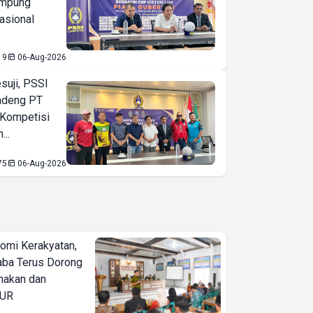
ampung
asional
19
06-Aug-2026
suji, PSSI
ndeng PT
 Kompetisi
...
75
06-Aug-2026
omi Kerakyatan,
ba Terus Dorong
nakan dan
KUR