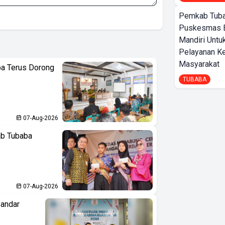
Pemkab Tuba
Puskesmas 
Mandiri Untu
Pelayanan K
Masyarakat
ba Terus Dorong
TUBABA
07-Aug-2026
ab Tubaba
07-Aug-2026
Bandar