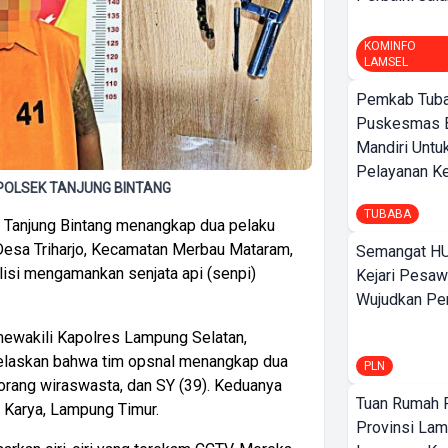
KOMINFO
LAMSEL
Pemkab Tuba
Puskesmas 
Mandiri Untu
Pelayanan Ke
si. POLSEK TANJUNG BINTANG
TUBABA
 Tanjung Bintang menangkap dua pelaku
Desa Triharjo, Kecamatan Merbau Mataram,
Semangat HU
lisi mengamankan senjata api (senpi)
Kejari Pesaw
Wujudkan Per
mewakili Kapolres Lampung Selatan,
jelaskan bahwa tim opsnal menangkap dua
PLN
eorang wiraswasta, dan SY (39). Keduanya
Tuan Rumah P
Karya, Lampung Timur.
Provinsi Lam