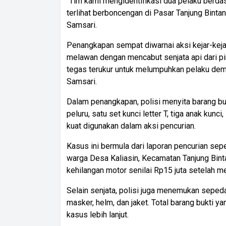
"Tim kami mengidentifikasi dua pelaku berdas
terlihat berboncengan di Pasar Tanjung Bintan
Samsari.
Penangkapan sempat diwarnai aksi kejar-keja
melawan dengan mencabut senjata api dari p
tegas terukur untuk melumpuhkan pelaku de
Samsari.
Dalam penangkapan, polisi menyita barang buk
peluru, satu set kunci letter T, tiga anak kunc
kuat digunakan dalam aksi pencurian.
Kasus ini bermula dari laporan pencurian se
warga Desa Kaliasin, Kecamatan Tanjung Bint
kehilangan motor senilai Rp15 juta setelah m
Selain senjata, polisi juga menemukan sepeda
masker, helm, dan jaket. Total barang bukt
kasus lebih lanjut.