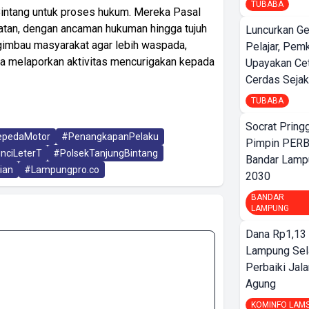
TUBABA
 Bintang untuk proses hukum. Mereka Pasal
tan, dengan ancaman hukuman hingga tujuh
Luncurkan G
gimbau masyarakat agar lebih waspada,
Pelajar, Pem
ra melaporkan aktivitas mencurigakan kepada
Upayakan Ce
Cerdas Sejak
TUBABA
Socrat Pring
epedaMotor
#PenangkapanPelaku
Pimpin PERB
nciLeterT
#PolsekTanjungBintang
Bandar Lamp
ian
#Lampungpro.co
2030
BANDAR
LAMPUNG
Dana Rp1,13 
Lampung Sel
Perbaiki Jala
Agung
KOMINFO LAM