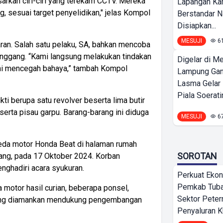
arkan ciri-ciri yang terekam CCTV. Mereka
Lapangan K
g, sesuai target penyelidikan," jelas Kompol
Berstandar N
Disiapkan...
MESUJI
6
ran. Salah satu pelaku, SA, bahkan mencoba
inggang. “Kami langsung melakukan tindakan
Digelar di Me
mi mencegah bahaya,” tambah Kompol
Lampung Ga
Lasma Gelar
Piala Soeratin
ti berupa satu revolver beserta lima butir
i, serta pisau garpu. Barang-barang ini diduga
MESUJI
6
peda motor Honda Beat di halaman rumah
SOROTAN
ang, pada 17 Oktober 2024. Korban
enghadiri acara syukuran.
Perkuat Ekon
Pemkab Tuba
 motor hasil curian, beberapa ponsel,
Sektor Peter
i yang diamankan mendukung pengembangan
Penyaluran 