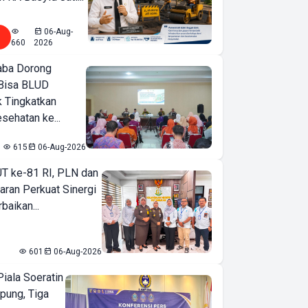
06-Aug-
660
2026
ba Dorong
Bisa BLUD
k Tingkatkan
sehatan ke...
615
06-Aug-2026
T ke-81 RI, PLN dan
aran Perkuat Sinergi
baikan...
601
06-Aug-2026
iala Soeratin
pung, Tiga