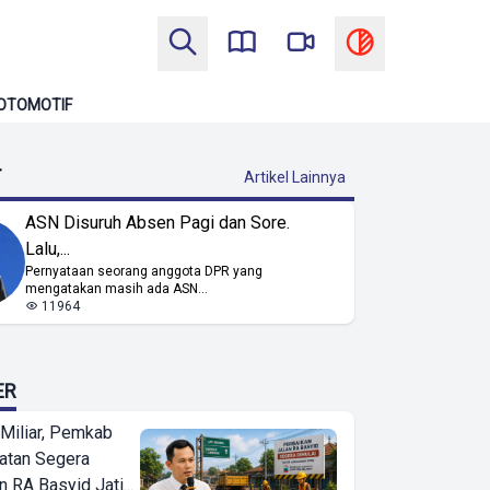
OTOMOTIF
T
Artikel Lainnya
ASN Disuruh Absen Pagi dan Sore.
Lalu,...
Pernyataan seorang anggota DPR yang
mengatakan masih ada ASN...
11964
ER
Miliar, Pemkab
atan Segera
n RA Basyid Jati...