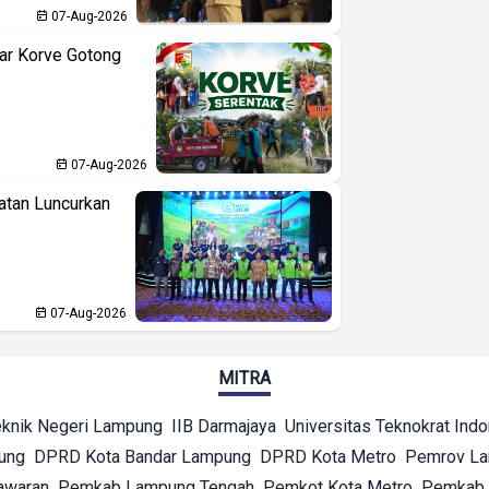
07-Aug-2026
ar Korve Gotong
07-Aug-2026
atan Luncurkan
07-Aug-2026
MITRA
eknik Negeri Lampung
IIB Darmajaya
Universitas Teknokrat Ind
ung
DPRD Kota Bandar Lampung
DPRD Kota Metro
Pemrov L
awaran
Pemkab Lampung Tengah
Pemkot Kota Metro
Pemkab 