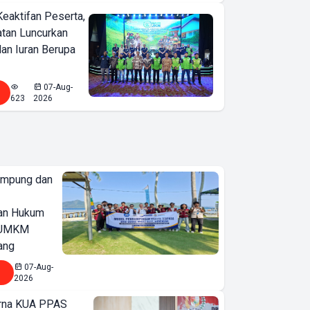
Keaktifan Peserta,
tan Luncurkan
lan Iuran Berupa
07-Aug-
623
2026
ampung dan
an Hukum
u UMKM
ang
07-Aug-
2026
urna KUA PPAS