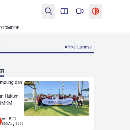
OTOMOTIF
T
Artikel Lainnya
ER
ampung dan
an Hukum
u UMKM
07-
365
Aug-2026