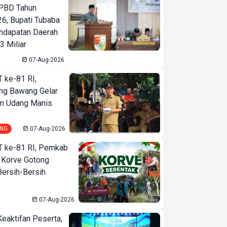
PBD Tahun
6, Bupati Tubaba
ndapatan Daerah
3 Miliar
07-Aug-2026
T ke-81 RI,
ng Bawang Gelar
m Udang Manis
NG
07-Aug-2026
T ke-81 RI, Pemkab
 Korve Gotong
ersih-Bersih
07-Aug-2026
Keaktifan Peserta,