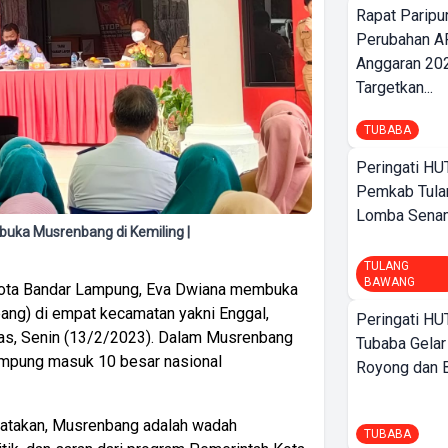
Rapat Parip
Perubahan A
Anggaran 202
Targetkan...
TUBABA
Peringati HU
Pemkab Tula
Lomba Sena
uka Musrenbang di Kemiling |
TULANG
BAWANG
ota Bandar Lampung, Eva Dwiana membuka
g) di empat kecamatan yakni Enggal,
Peringati HU
ras, Senin (13/2/2023). Dalam Musrenbang
Tubaba Gelar
ampung masuk 10 besar nasional
Royong dan Be
atakan, Musrenbang adalah wadah
TUBABA