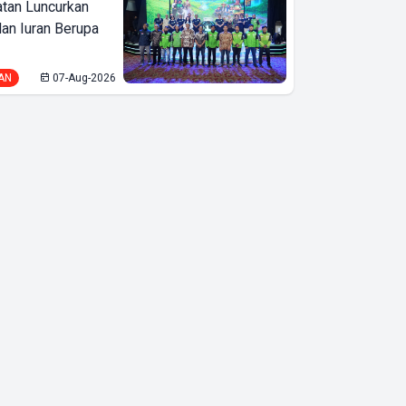
tan Luncurkan
lan Iuran Berupa
SEAMEO
BIOTROP
AN
07-Aug-2026
Gelar National
& Regional
Training
Circular
Economy
Seminar
Dukung
Pertanian
Berkelanjutan
dan
Pengelolaan
Sumber Daya