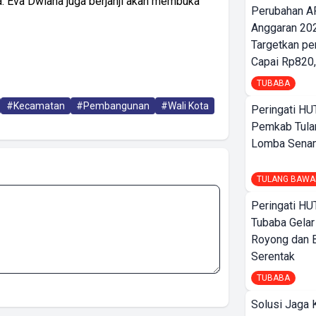
a. Eva Dwiana juga berjanji akan membuka
Perubahan A
Anggaran 202
Targetkan pe
Capai Rp820,
TUBABA
#Kecamatan
#Pembangunan
#Wali Kota
Peringati HU
Pemkab Tula
Lomba Sena
TULANG BAWA
Peringati HU
Tubaba Gelar
Royong dan B
Serentak
TUBABA
Solusi Jaga 