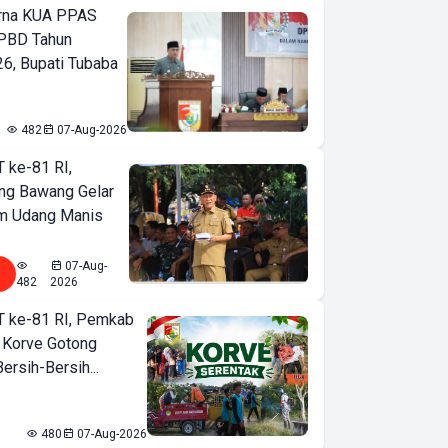
urna KUA PPAS
PBD Tahun
6, Bupati Tubaba
482
07-Aug-2026
T ke-81 RI,
ng Bawang Gelar
m Udang Manis
07-Aug-
482
2026
T ke-81 RI, Pemkab
 Korve Gotong
rsih-Bersih...
480
07-Aug-2026