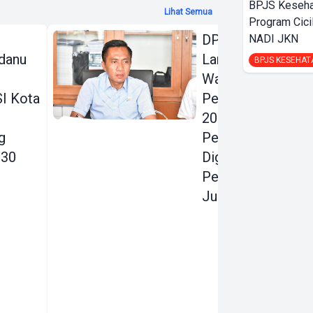
BPJS Keseha
Lihat Semua
Program Cici
DPRD Bandar
NADI JKN
danu
Lampung Beri
BPJS KESEHAT
Warning Keras
I Kota
Perubahan KUA
2026:
g
Pendapatan
030
Digenjot, Belanja
Pembangunan
Justru Dipangkas