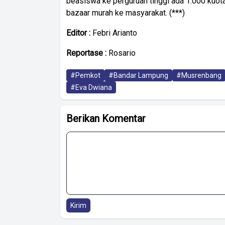
beasiswa ke perguruan tinggi ada 1.000 kuot
bazaar murah ke masyarakat. (***)
Editor :
Febri Arianto
Reportase :
Rosario
#Pemkot
#Bandar Lampung
#Musrenbang
#Eva Dwiana
Berikan Komentar
Kirim