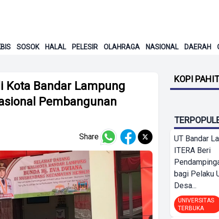
BIS
SOSOK
HALAL
PELESIR
OLAHRAGA
NASIONAL
DAERAH
KOPI PAHI
i Kota Bandar Lampung
Nasional Pembangunan
TERPOPUL
Share
UT Bandar L
ITERA Beri
Pendamping
bagi Pelak
Desa...
UNIVERSITAS
TERBUKA