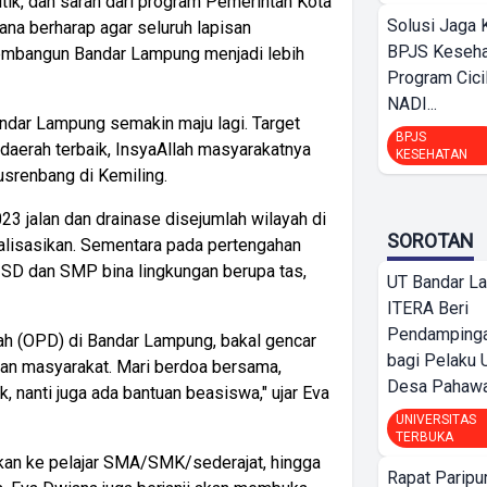
tik, dan saran dari program Pemerintah Kota
Solusi Jaga 
ana berharap agar seluruh lapisan
BPJS Keseha
mbangun Bandar Lampung menjadi lebih
Program Cici
NADI...
ndar Lampung semakin maju lagi. Target
BPJS
aerah terbaik, InsyaAllah masyarakatnya
KESEHATAN
srenbang di Kemiling.
3 jalan dan drainase disejumlah wilayah di
SOROTAN
alisasikan. Sementara pada pertengahan
r SD dan SMP bina lingkungan berupa tas,
UT Bandar L
ITERA Beri
Pendamping
erah (OPD) di Bandar Lampung, bakal gencar
bagi Pelak
nan masyarakat. Mari berdoa bersama,
Desa Pahaw
 nanti juga ada bantuan beasiswa," ujar Eva
UNIVERSITAS
TERBUKA
jukan ke pelajar SMA/SMK/sederajat, hingga
Rapat Parip