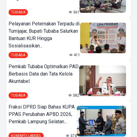
TUBABA
361
Pelayanan Peternakan Terpadu di
Tumijajar, Bupati Tubaba Salurkan
Bantuan KUR Hingga
Sosialisasikan...
TUBABA
411
Pemkab Tubaba Optimalkan PAD
Berbasis Data dan Tata Kelola
Akuntabel
TUBABA
382
Fraksi DPRD Siap Bahas KUPA
PPAS Perubahan APBD 2026,
Pemkab Lampung Selatan...
KOMINFO LAMSEL
374