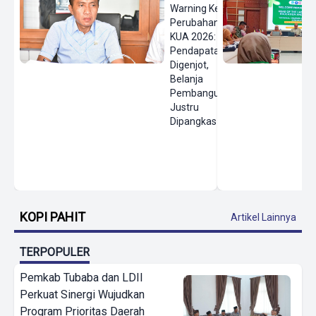
Warning Keras
Perubahan
KUA 2026:
Pendapatan
Digenjot,
Belanja
Pembangunan
Justru
Dipangkas
KOPI PAHIT
Artikel Lainnya
TERPOPULER
Pemkab Tubaba dan LDII
Perkuat Sinergi Wujudkan
Program Prioritas Daerah