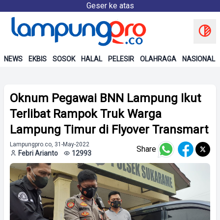
Geser ke atas
NEWS
EKBIS
SOSOK
HALAL
PELESIR
OLAHRAGA
NASIONAL
Oknum Pegawai BNN Lampung Ikut
Terlibat Rampok Truk Warga
Lampung Timur di Flyover Transmart
Lampungpro.co, 31-May-2022
Share
Febri Arianto
12993