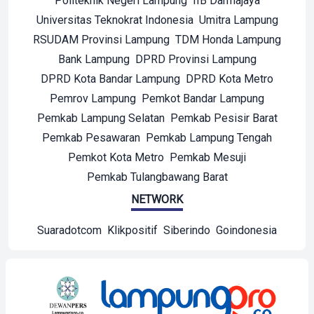
Politeknik Negeri Lampung
IIB Darmajaya
Universitas Teknokrat Indonesia
Umitra Lampung
RSUDAM Provinsi Lampung
TDM Honda Lampung
Bank Lampung
DPRD Provinsi Lampung
DPRD Kota Bandar Lampung
DPRD Kota Metro
Pemrov Lampung
Pemkot Bandar Lampung
Pemkab Lampung Selatan
Pemkab Pesisir Barat
Pemkab Pesawaran
Pemkab Lampung Tengah
Pemkot Kota Metro
Pemkab Mesuji
Pemkab Tulangbawang Barat
NETWORK
Suaradotcom
Klikpositif
Siberindo
Goindonesia