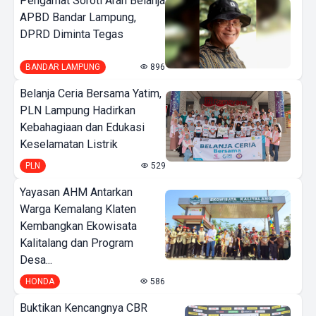
Pengamat Soroti Arah Belanja
APBD Bandar Lampung,
DPRD Diminta Tegas
BANDAR LAMPUNG
896
Belanja Ceria Bersama Yatim,
PLN Lampung Hadirkan
Kebahagiaan dan Edukasi
Keselamatan Listrik
PLN
529
Yayasan AHM Antarkan
Warga Kemalang Klaten
Kembangkan Ekowisata
Kalitalang dan Program
Desa...
HONDA
586
Buktikan Kencangnya CBR