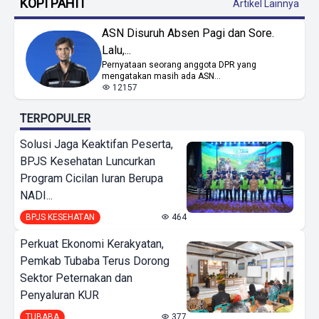
KOPI PAHIT
Artikel Lainnya
ASN Disuruh Absen Pagi dan Sore.
Lalu,...
Pernyataan seorang anggota DPR yang
mengatakan masih ada ASN...
12157
TERPOPULER
Solusi Jaga Keaktifan Peserta,
BPJS Kesehatan Luncurkan
Program Cicilan Iuran Berupa
NADI...
BPJS KESEHATAN
464
Perkuat Ekonomi Kerakyatan,
Pemkab Tubaba Terus Dorong
Sektor Peternakan dan
Penyaluran KUR
TUBABA
377