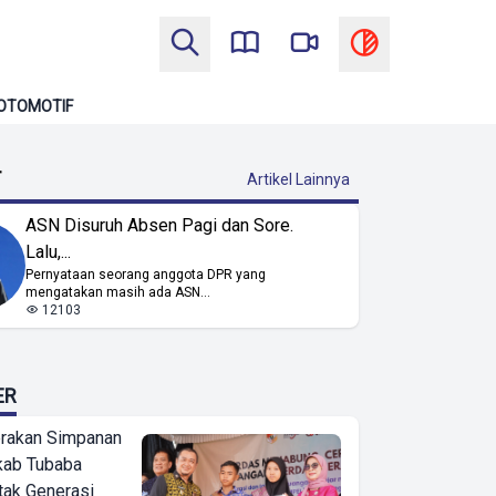
OTOMOTIF
T
Artikel Lainnya
ASN Disuruh Absen Pagi dan Sore.
Lalu,...
Pernyataan seorang anggota DPR yang
mengatakan masih ada ASN...
12103
ER
erakan Simpanan
kab Tubaba
tak Generasi