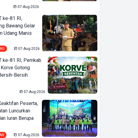
07-Aug-2026
T ke-81 RI,
ng Bawang Gelar
m Udang Manis
NG
07-Aug-2026
T ke-81 RI, Pemkab
 Korve Gotong
ersih-Bersih
07-Aug-2026
Keaktifan Peserta,
tan Luncurkan
lan Iuran Berupa
AN
07-Aug-2026