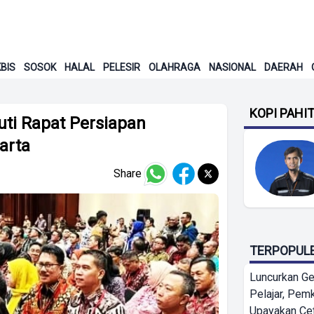
BIS
SOSOK
HALAL
PELESIR
OLAHRAGA
NASIONAL
DAERAH
KOPI PAHI
ti Rapat Persiapan
arta
Share
TERPOPUL
Luncurkan G
Pelajar, Pem
Upayakan Ce