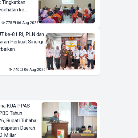
k Tingkatkan
sehatan ke...
775
06-Aug-2026
T ke-81 RI, PLN dan
aran Perkuat Sinergi
baikan...
740
06-Aug-2026
urna KUA PPAS
PBD Tahun
6, Bupati Tubaba
ndapatan Daerah
3 Miliar