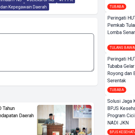
TUBABA
dan Kepegawain Daerah
Peringati HU
Pemkab Tula
Lomba Sena
TULANG BAWA
Peringati HU
Tubaba Gelar
Royong dan B
Serentak
TUBABA
Solusi Jaga 
BPJS Keseha
D Tahun
Program Cici
ndapatan Daerah
NADI JKN
BPJS KESEHAT