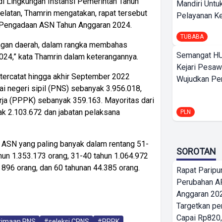
i Lingkungan Instansi Pemerintah Tahun
Mandiri Untu
atan, Thamrin mengatakan, rapat tersebut
Pelayanan Ke
 Pengadaan ASN Tahun Anggaran 2024.
TUBABA
ingan daerah, dalam rangka membahas
Semangat HU
24,” kata Thamrin dalam keterangannya.
Kejari Pesaw
 tercatat hingga akhir September 2022
Wujudkan Per
ai negeri sipil (PNS) sebanyak 3.956.018,
rja (PPPK) sebanyak 359.163. Mayoritas dari
ak 2.103.672 dan jabatan pelaksana
PLN
a ASN yang paling banyak dalam rentang 51-
SOROTAN
hun 1.353.173 orang, 31-40 tahun 1.064.972
 896 orang, dan 60 tahunan 44.385 orang.
Rapat Parip
Perubahan A
Anggaran 202
Targetkan pe
Capai Rp820,
rimaan PNS
#seleksi CPNS
#PPPK