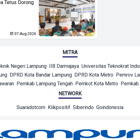
ba Terus Dorong
07-Aug-2026
MITRA
eknik Negeri Lampung
IIB Darmajaya
Universitas Teknokrat Ind
ung
DPRD Kota Bandar Lampung
DPRD Kota Metro
Pemrov L
awaran
Pemkab Lampung Tengah
Pemkot Kota Metro
Pemkab 
NETWORK
Suaradotcom
Klikpositif
Siberindo
Goindonesia