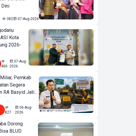
 Dini
382
07-Aug-2026
godanu
ASI Kota
ung 2026-
07-Aug-
406
2026
Miliar, Pemkab
atan Segera
n RA Basyid Jati...
06-Aug-
827
2026
ba Dorong
Bisa BLUD