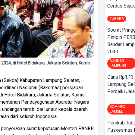
Cerdas Sejak
TUBABA
Socrat Pring
Pimpin PERB
Bandar Lamp
2030
BANDAR
024, di Hotel Bidakara, Jakarta Selatan, Kamis
LAMPUNG
Dana Rp1,13 
h (Sekda) Kabupaten Lampung Selatan,
Lampung Sel
oordinasi Nasional (Rakornas) persiapan
Perbaiki Jala
di Hotel Bidakara, Jakarta Selatan, Kamis
ementerian Pendayagunaan Aparatur Negara
KOMINFO
undangan terdiri dari unsur kepala daerah,
LAMSEL
ian dari seluruh Indonesia.
Pemkab Tuba
an penyerahan surat keputusan Menteri PANRB
Puskesmas 