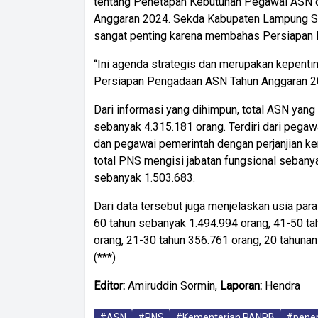
tentang Penetapan Kebutuhan Pegawai ASN d
Anggaran 2024. Sekda Kabupaten Lampung Sel
sangat penting karena membahas Persiapan
“Ini agenda strategis dan merupakan kepent
Persiapan Pengadaan ASN Tahun Anggaran 20
Dari informasi yang dihimpun, total ASN yang
sebanyak 4.315.181 orang. Terdiri dari pegaw
dan pegawai pemerintah dengan perjanjian ke
total PNS mengisi jabatan fungsional sebany
sebanyak 1.503.683.
Dari data tersebut juga menjelaskan usia par
60 tahun sebanyak 1.494.994 orang, 41-50 ta
orang, 21-30 tahun 356.761 orang, 20 tahunan
(***)
Editor:
Amiruddin Sormin,
Laporan:
Hendra
#ASN
#PNS
#Kementerian PANRB
#pene