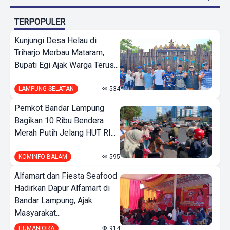
TERPOPULER
Kunjungi Desa Helau di
Triharjo Merbau Mataram,
Bupati Egi Ajak Warga Terus...
LAMPUNG SELATAN
534
Pemkot Bandar Lampung
Bagikan 10 Ribu Bendera
Merah Putih Jelang HUT RI...
KOMINFO BALAM
595
Alfamart dan Fiesta Seafood
Hadirkan Dapur Alfamart di
Bandar Lampung, Ajak
Masyarakat...
HUMANIORA
914