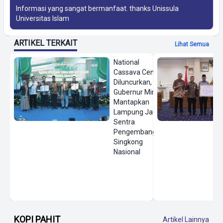
Informasi yang sangat bermanfaat. thanks
Unissula
Universitas Islam
ARTIKEL TERKAIT
Lihat Semua
National
Cassava Center
Diluncurkan,
Gubernur Mirza
Mantapkan
Lampung Jadi
Sentra
Pengembangan
Singkong
Nasional
KOPI PAHIT
Artikel Lainnya