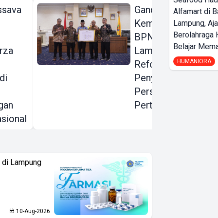
ssava
Gandeng KPK dan
Alfamart di 
Kementerian ATR
Lampung, Aj
Berolahraga 
BPN, Pemprov
Belajar Mem
rza
Lampung Dorong
HUMANIORA
Reformasi
di
Penyelesaian
Persoalan
gan
Pertanahan
sional
i di Lampung
10-Aug-2026