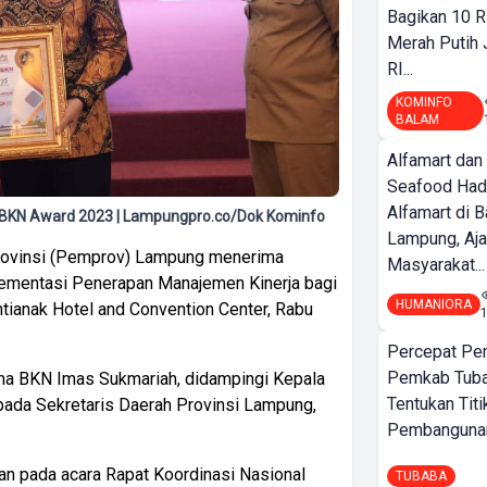
Bagikan 10 R
Merah Putih
RI...
KOMINFO
BALAM
Alfamart dan
Seafood Had
Alfamart di 
KN Award 2023 | Lampungpro.co/Dok Kominfo
Lampung, Aj
ovinsi (Pemprov) Lampung menerima
Masyarakat...
ementasi Penerapan Manajemen Kinerja bagi
HUMANIORA
ntianak Hotel and Convention Center, Rabu
Percepat Pe
Pemkab Tub
ma BKN Imas Sukmariah, didampingi Kepala
Tentukan Titi
kepada Sekretaris Daerah Provinsi Lampung,
Pembangunan
an pada acara Rapat Koordinasi Nasional
TUBABA