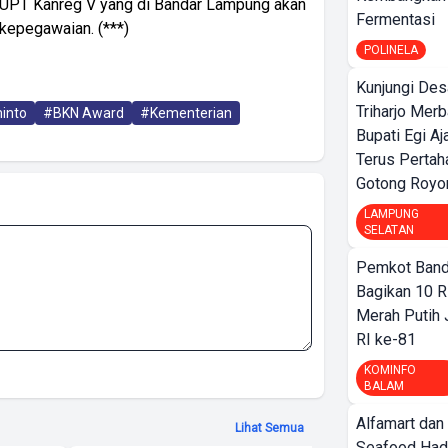
 UPT Kanreg V yang di Bandar Lampung akan
Fermentasi
epegawaian. (***)
POLINELA
Kunjungi Des
Triharjo Mer
into
#BKN Award
#Kementerian
Bupati Egi A
Terus Pertah
Gotong Royo
LAMPUNG
SELATAN
Pemkot Band
Bagikan 10 R
Merah Putih
RI ke-81
KOMINFO
BALAM
Alfamart dan
Lihat Semua
Seafood Had