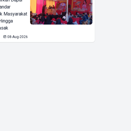
Wakil Gubernur
Bandar
Lampung Jihan
ak Masyarakat
Hingga
Beri Remisi ke 45
asak
Warga Binaan di
08-Aug-2026
Bawah Umur di
LKPA