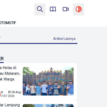
OTOMOTIF
T
Artikel Lainnya
ER
a Helau di
bau Mataram,
jak Warga
08-Aug-
1157
2026
ar Lampung