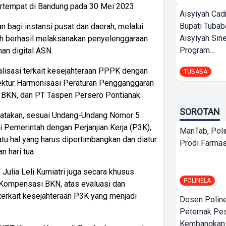
rtempat di Bandung pada 30 Mei 2023.
Aisyiyah Cad
Bupati Tubab
bagi instansi pusat dan daerah, melalui
Aisyiyah Sin
lah berhasil melaksanakan penyelenggaraan
Program...
n digital ASN.
alisasi terkait kesejahteraan PPPK dengan
TUBABA
ktur Harmonisasi Peraturan Pengganggaran
 BKN, dan PT Taspen Persero Pontianak.
SOROTAN
atakan, sesuai Undang-Undang Nomor 5
 Pemerintah dengan Perjanjian Kerja (P3K),
ManTab, Poli
tu hal yang harus dipertimbangkan dan diatur
Prodi Farmas
 hari tua.
Julia Leli Kurniatri juga secara khusus
POLINELA
Kompensasi BKN, atas evaluasi dan
erkait kesejahteraan P3K yang menjadi
Dosen Polin
Peternak Pe
Kembangkan