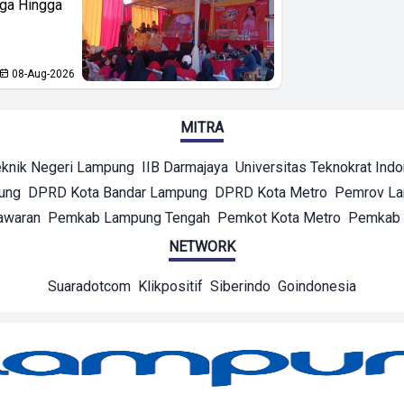
aga Hingga
08-Aug-2026
MITRA
eknik Negeri Lampung
IIB Darmajaya
Universitas Teknokrat Ind
ung
DPRD Kota Bandar Lampung
DPRD Kota Metro
Pemrov L
awaran
Pemkab Lampung Tengah
Pemkot Kota Metro
Pemkab 
NETWORK
Suaradotcom
Klikpositif
Siberindo
Goindonesia