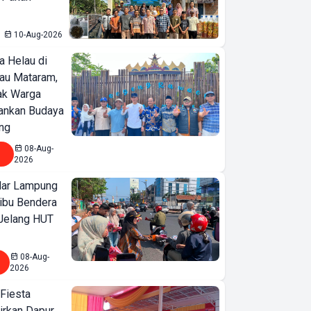
10-Aug-2026
a Helau di
bau Mataram,
jak Warga
ankan Budaya
ng
08-Aug-
2026
ar Lampung
ibu Bendera
 Jelang HUT
08-Aug-
2026
 Fiesta
irkan Dapur