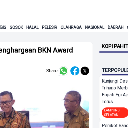
BIS
SOSOK
HALAL
PELESIR
OLAHRAGA
NASIONAL
DAERAH
KOPI PAHI
enghargaan BKN Award
TERPOPUL
Share
Kunjungi Des
Triharjo Mer
Bupati Egi A
Terus...
LAMPUNG
SELATAN
Pemkot Band