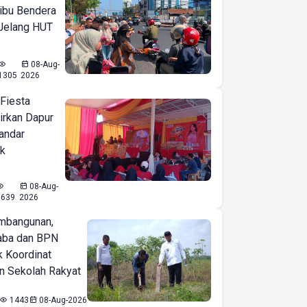
ibu Bendera
 Jelang HUT
08-Aug-
1305
2026
 Fiesta
irkan Dapur
Bandar
ak
08-Aug-
1639
2026
mbangunan,
aba dan BPN
k Koordinat
 Sekolah Rakyat
1443
08-Aug-2026