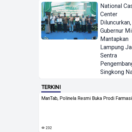
National Ca
Center
Diluncurkan,
Gubernur Mi
Mantapkan
Lampung Ja
Sentra
Pengemban
Singkong Na
TERKINI
ManTab, Polinela Resmi Buka Prodi Farmas
232