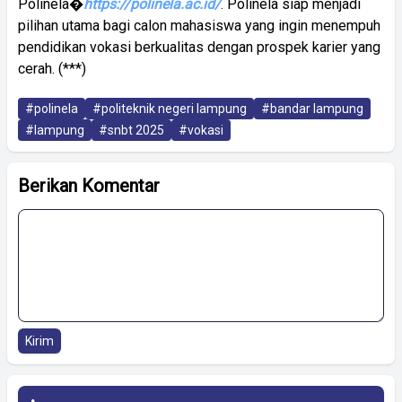
Polinela�
https://polinela.ac.id/
. Polinela siap menjadi
pilihan utama bagi calon mahasiswa yang ingin menempuh
pendidikan vokasi berkualitas dengan prospek karier yang
cerah. (***)
#polinela
#politeknik negeri lampung
#bandar lampung
#lampung
#snbt 2025
#vokasi
Berikan Komentar
Kirim