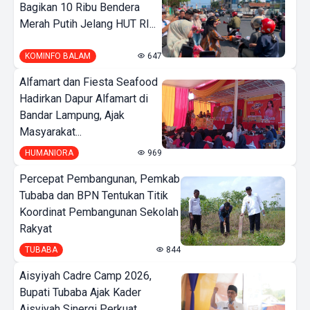
Bagikan 10 Ribu Bendera
Merah Putih Jelang HUT RI...
KOMINFO BALAM
647
Alfamart dan Fiesta Seafood
Hadirkan Dapur Alfamart di
Bandar Lampung, Ajak
Masyarakat...
HUMANIORA
969
Percepat Pembangunan, Pemkab
Tubaba dan BPN Tentukan Titik
Koordinat Pembangunan Sekolah
Rakyat
TUBABA
844
Aisyiyah Cadre Camp 2026,
Bupati Tubaba Ajak Kader
Aisyiyah Sinergi Perkuat