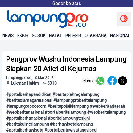
Geser ke atas
NEWS
EKBIS
SOSOK
HALAL
PELESIR
OLAHRAGA
NASIONAL
Pengprov Wushu Indonesia Lampung
Siapkan 20 Atlet di Kejurnas
Lampungpro.co, 10-Mar-2018
Share
Lukman Hakim
5018
#portalberitapendidikan #beritaolahragalampung
#beritaolahraganasional #lampungproberitalampung
#lampungprodotcom #beritapolitiklampung #webberitadaerah
#webberitanasional #portalberitalampung #webberitalampung
#portalberitanasional #beritalampungterkini
#beritakulinerlampung #beritawisatalampung
#portalberitawisata #portalberitawisatanasional