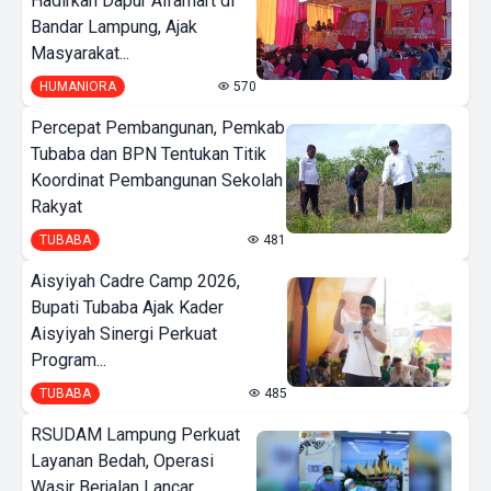
Hadirkan Dapur Alfamart di
Bandar Lampung, Ajak
Masyarakat...
HUMANIORA
570
Percepat Pembangunan, Pemkab
Tubaba dan BPN Tentukan Titik
Koordinat Pembangunan Sekolah
Rakyat
TUBABA
481
Aisyiyah Cadre Camp 2026,
Bupati Tubaba Ajak Kader
Aisyiyah Sinergi Perkuat
Program...
TUBABA
485
RSUDAM Lampung Perkuat
Layanan Bedah, Operasi
Wasir Berjalan Lancar