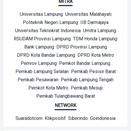
MITRA
Universitas Lampung
Universitas Malahayati
Politeknik Negeri Lampung
IIB Darmajaya
Universitas Teknokrat Indonesia
Umitra Lampung
RSUDAM Provinsi Lampung
TDM Honda Lampung
Bank Lampung
DPRD Provinsi Lampung
DPRD Kota Bandar Lampung
DPRD Kota Metro
Pemrov Lampung
Pemkot Bandar Lampung
Pemkab Lampung Selatan
Pemkab Pesisir Barat
Pemkab Pesawaran
Pemkab Lampung Tengah
Pemkot Kota Metro
Pemkab Mesuji
Pemkab Tulangbawang Barat
NETWORK
Suaradotcom
Klikpositif
Siberindo
Goindonesia