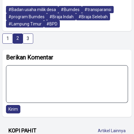
#Badan usaha milik desa
#Bumdes
#transparansi
#program Bumdes
#Braja Indah
#Braja Selebah
#Lampung Timur
#BPD
2
1
3
Berikan Komentar
Kirim
KOPI PAHIT
Artikel Lainnya