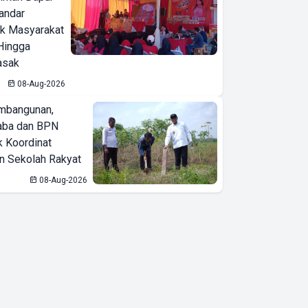
Bandar
ak Masyarakat
Hingga
asak
08-Aug-2026
mbangunan,
aba dan BPN
k Koordinat
 Sekolah Rakyat
08-Aug-2026