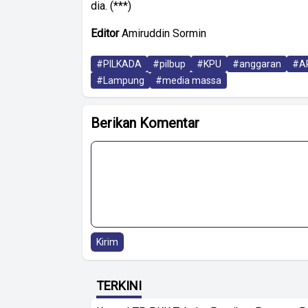
dia. (***)
Editor
Amiruddin Sormin
#PILKADA
#pilbup
#KPU
#anggaran
#A
#Lampung
#media massa
Berikan Komentar
Kirim
TERKINI