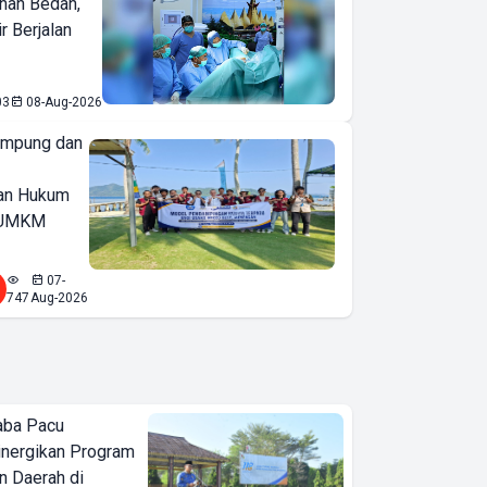
nan Bedah,
r Berjalan
03
08-Aug-2026
ampung dan
an Hukum
u UMKM
07-
747
Aug-2026
aba Pacu
inergikan Program
 Daerah di