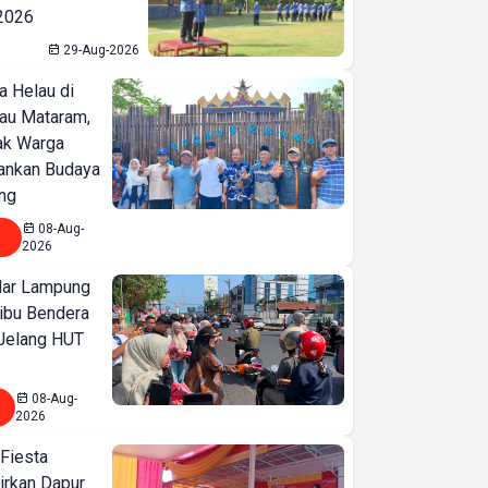
 2026
29-Aug-2026
a Helau di
bau Mataram,
jak Warga
ankan Budaya
ng
08-Aug-
2026
ar Lampung
ibu Bendera
 Jelang HUT
08-Aug-
2026
 Fiesta
irkan Dapur