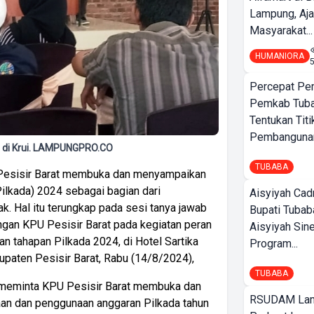
Lampung, Aj
Masyarakat...
HUMANIORA
Percepat Pe
Pemkab Tub
Tentukan Titi
Pembangunan
a di Krui. LAMPUNGPRO.CO
TUBABA
Pesisir Barat membuka dan menyampaikan
ilkada) 2024 sebagai bagian dari
Aisyiyah Cad
k. Hal itu terungkap pada sesi tanya jawab
Bupati Tubab
ngan KPU Pesisir Barat pada kegiatan peran
Aisyiyah Sin
 tahapan Pilkada 2024, di Hotel Sartika
Program...
paten Pesisir Barat, Rabu (14/8/2024),
TUBABA
u meminta KPU Pesisir Barat membuka dan
RSUDAM La
aan dan penggunaan anggaran Pilkada tahun