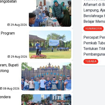
Pengobatan
Alfamart di 
Lampung, Aj
Berolahraga 
Belajar Mem
29-Aug-2026
HUMANIORA
n Program
Percepat Pe
Pemkab Tub
Tentukan Titi
Pembangunan
29-Aug-2026
TUBABA
aram, Bupati
otong
08-Aug-2026
endera