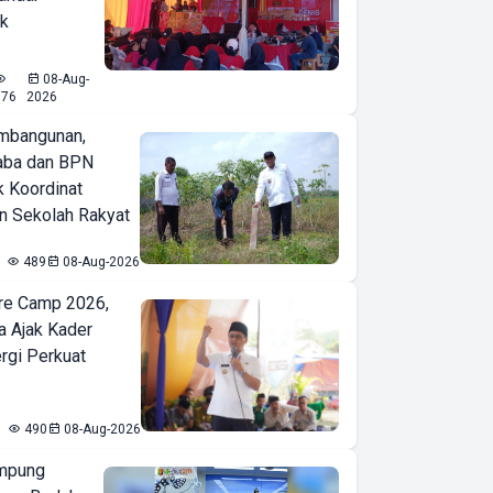
ak
08-Aug-
576
2026
mbangunan,
aba dan BPN
k Koordinat
 Sekolah Rakyat
489
08-Aug-2026
re Camp 2026,
a Ajak Kader
ergi Perkuat
490
08-Aug-2026
mpung