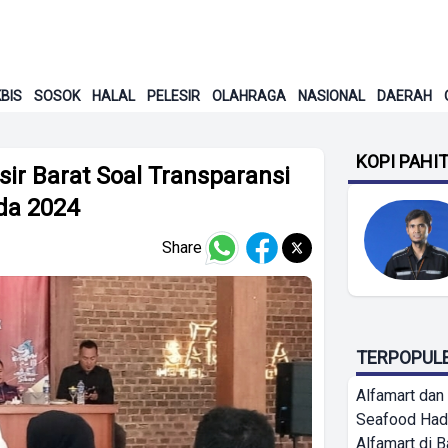
BIS
SOSOK
HALAL
PELESIR
OLAHRAGA
NASIONAL
DAERAH
KOPI PAHI
ir Barat Soal Transparansi
da 2024
Share
TERPOPUL
Alfamart dan
Seafood Had
Alfamart di 