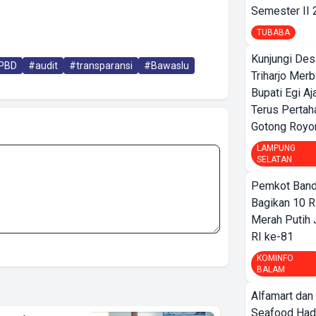
Semester II
TUBABA
Kunjungi Des
PBD
#audit
#transparansi
#Bawaslu
Triharjo Mer
Bupati Egi A
Terus Pertah
Gotong Royo
LAMPUNG
SELATAN
Pemkot Band
Bagikan 10 R
Merah Putih
RI ke-81
KOMINFO
BALAM
Alfamart dan
Seafood Had