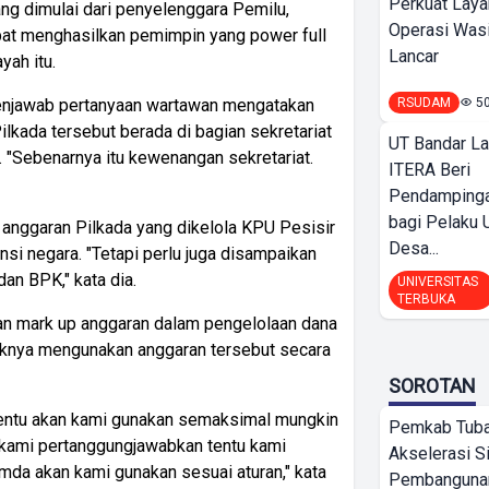
Perkuat Laya
ng dimulai dari penyelenggara Pemilu,
Operasi Wasi
apat menghasilkan pemimpin yang power full
Lancar
yah itu.
menjawab pertanyaan wartawan mengatakan
RSUDAM
5
kada tersebut berada di bagian sekretariat
UT Bandar L
 "Sebenarnya itu kewenangan sekretariat.
ITERA Beri
Pendamping
bagi Pelak
nggaran Pilkada yang dikelola KPU Pesisir
Desa...
ansi negara. "Tetapi perlu juga disampaikan
an BPK," kata dia.
UNIVERSITAS
TERBUKA
an mark up anggaran dalam pengelolaan dana
ihaknya mengunakan anggaran tersebut secara
SOROTAN
 tentu akan kami gunakan semaksimal mungkin
Pemkab Tub
a kami pertanggungjawabkan tentu kami
Akselerasi S
mda akan kami gunakan sesuai aturan," kata
Pembangunan