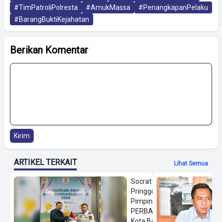
#TimPatroliPolresta
#AmukMassa
#PenangkapanPelaku
#BarangBuktiKejahatan
Berikan Komentar
Kirim
ARTIKEL TERKAIT
Lihat Semua
Socrat
Pringgodanu
Pimpin
PERBASI
Kota Bandar