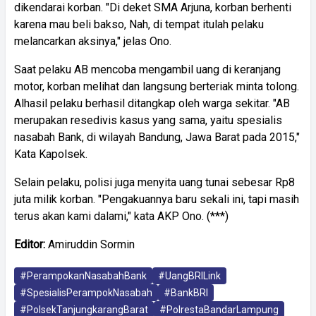
dikendarai korban. "Di deket SMA Arjuna, korban berhenti
karena mau beli bakso, Nah, di tempat itulah pelaku
melancarkan aksinya," jelas Ono.
Saat pelaku AB mencoba mengambil uang di keranjang
motor, korban melihat dan langsung berteriak minta tolong.
Alhasil pelaku berhasil ditangkap oleh warga sekitar. "AB
merupakan resedivis kasus yang sama, yaitu spesialis
nasabah Bank, di wilayah Bandung, Jawa Barat pada 2015,"
Kata Kapolsek.
Selain pelaku, polisi juga menyita uang tunai sebesar Rp8
juta milik korban. "Pengakuannya baru sekali ini, tapi masih
terus akan kami dalami," kata AKP Ono. (***)
Editor:
Amiruddin Sormin
#PerampokanNasabahBank
#UangBRILink
#SpesialisPerampokNasabah
#BankBRI
#PolsekTanjungkarangBarat
#PolrestaBandarLampung