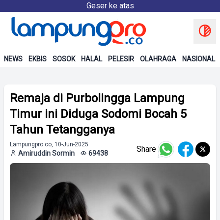
Geser ke atas
NEWS
EKBIS
SOSOK
HALAL
PELESIR
OLAHRAGA
NASIONAL
Remaja di Purbolingga Lampung
Timur ini Diduga Sodomi Bocah 5
Tahun Tetangganya
Lampungpro.co, 10-Jun-2025
Share
Amiruddin Sormin
69438