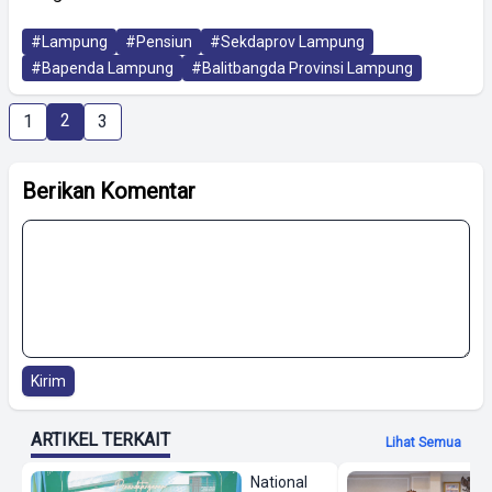
#Lampung
#Pensiun
#Sekdaprov Lampung
#Bapenda Lampung
#Balitbangda Provinsi Lampung
2
1
3
Berikan Komentar
Kirim
ARTIKEL TERKAIT
Lihat Semua
National