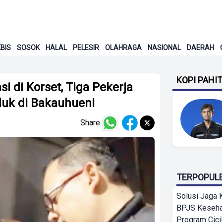
BIS
SOSOK
HALAL
PELESIR
OLAHRAGA
NASIONAL
DAERAH
KOPI PAHI
i di Korset, Tiga Pekerja
duk di Bakauhueni
Share
TERPOPUL
Solusi Jaga 
BPJS Keseha
Program Cici