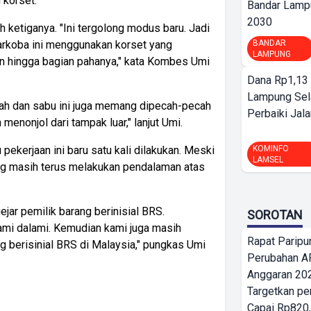
 korset.
Bandar Lamp
2030
h ketiganya. "Ini tergolong modus baru. Jadi
BANDAR
arkoba ini menggunakan korset yang
LAMPUNG
an hingga bagian pahanya," kata Kombes Umi
Dana Rp1,13 
Lampung Sel
edah dan sabu ini juga memang dipecah-pecah
Perbaiki Jala
 menonjol dari tampak luar," lanjut Umi.
KOMINFO
pekerjaan ini baru satu kali dilakukan. Meski
LAMSEL
ng masih terus melakukan pendalaman atas
ar pemilik barang berinisial BRS.
SOROTAN
kami dalami. Kemudian kami juga masih
Rapat Parip
g berisinial BRS di Malaysia," pungkas Umi
Perubahan A
Anggaran 202
Targetkan pe
Capai Rp820,