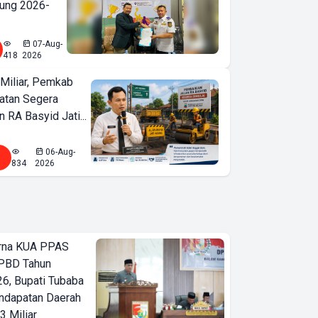
ung 2026-
07-Aug-
418
2026
Miliar, Pemkab
atan Segera
n RA Basyid Jati...
06-Aug-
834
2026
urna KUA PPAS
PBD Tahun
6, Bupati Tubaba
ndapatan Daerah
3 Miliar