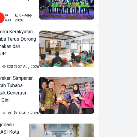
07-Aug-
403
2026
omi Kerakyatan,
ba Terus Dorong
nakan dan
KUR
328
07-Aug-2026
erakan Simpanan
kab Tubaba
tak Generasi
 Dini
391
07-Aug-2026
godanu
ASI Kota