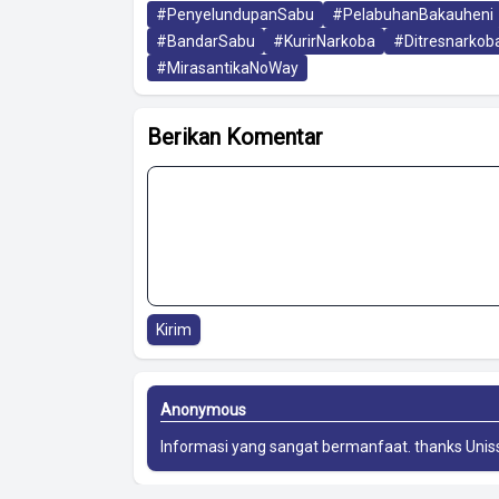
#PenyelundupanSabu
#PelabuhanBakauheni
#BandarSabu
#KurirNarkoba
#Ditresnarkob
#MirasantikaNoWay
Berikan Komentar
Kirim
Anonymous
Informasi yang sangat bermanfaat. thanks
Unis