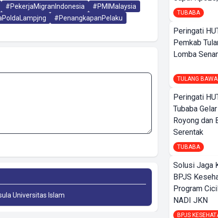
#PekerjaMigranIndonesia
#PMIMalaysia
TUBABA
aPoldaLampjng
#PenangkapanPelaku
Peringati HU
Pemkab Tula
Lomba Sena
TULANG BAWA
Peringati HU
Tubaba Gelar
Royong dan B
Serentak
TUBABA
Solusi Jaga 
BPJS Keseha
Program Cici
sula Universitas Islam
NADI JKN
BPJS KESEHAT