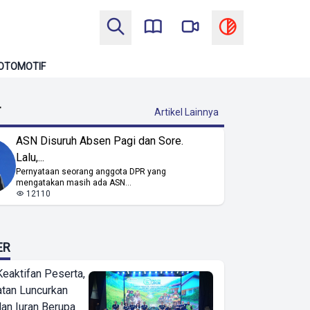
OTOMOTIF
T
Artikel Lainnya
ASN Disuruh Absen Pagi dan Sore.
Lalu,...
Pernyataan seorang anggota DPR yang
mengatakan masih ada ASN...
12110
ER
Keaktifan Peserta,
tan Luncurkan
lan Iuran Berupa