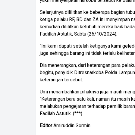
yakni menyelipkan narkoba tersebut ke dalam
Selanjutnya dililitkan ke beberapa bagian tubu
ketiga pelaku RF, BD dan ZA ini menyimpan n
kemudian dililitkan ketubuh mereka baik bad
Fadillah Astutik, Sabtu (26/10/2024).
"Ini kami dapati setelah ketiganya kami gel
juga sehingga barang ini tidak terlalu kelihatan
Dia menerangkan, dari keterangan para pelaku 
begitu, penyidik Ditresnarkoba Polda Lampu
keterangan tersebut.
Umi menambahkan pihaknya juga masih mengej
"Keterangan baru satu kali, namun itu masih 
melakukan pengejaran terhadap pemilik baran
Fadilah Astutik. (***)
Editor
Amiruddin Sormin