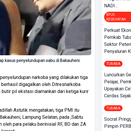
NADI...
BPJS
KESEHATAN
Perkuat Ekon
Pemkab Tuba
Sektor Peter
Penyaluran 
kap kasus penyelundupan sabu di Bakauheni.
TUBABA
Luncurkan G
 penyelundupan
narkoba yang dilakukan tiga
Pelajar, Pem
 berhasil digagalkan oleh Ditresnarkoba
Upayakan Ce
tir pil ekstasi diamankan dari ketiga kurir
Cerdas Sejak
TUBABA
llah Astutik mengatakan, tiga PMI itu
 Bakauheni, Lampung Selatan, pada ,Sabtu
Socrat Pring
oleh para pelaku berinisial RF, BD dan ZA
Pimpin PERB