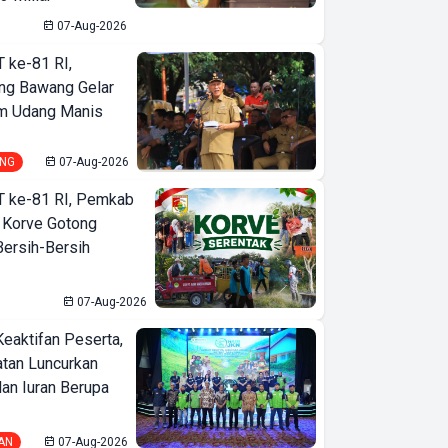
07-Aug-2026
T ke-81 RI,
ng Bawang Gelar
m Udang Manis
NG
07-Aug-2026
T ke-81 RI, Pemkab
 Korve Gotong
ersih-Bersih
07-Aug-2026
Keaktifan Peserta,
tan Luncurkan
lan Iuran Berupa
AN
07-Aug-2026