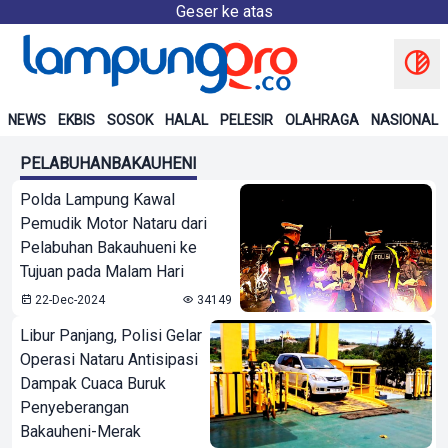
Geser ke atas
NEWS
EKBIS
SOSOK
HALAL
PELESIR
OLAHRAGA
NASIONAL
PELABUHANBAKAUHENI
Polda Lampung Kawal
Pemudik Motor Nataru dari
Pelabuhan Bakauhueni ke
Tujuan pada Malam Hari
22-Dec-2024
34149
Libur Panjang, Polisi Gelar
Operasi Nataru Antisipasi
Dampak Cuaca Buruk
Penyeberangan
Bakauheni-Merak