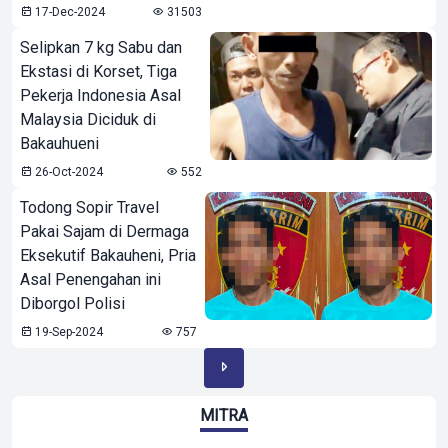
17-Dec-2024
31503
Selipkan 7 kg Sabu dan
Ekstasi di Korset, Tiga
Pekerja Indonesia Asal
Malaysia Diciduk di
Bakauhueni
26-Oct-2024
552
Todong Sopir Travel
Pakai Sajam di Dermaga
Eksekutif Bakauheni, Pria
Asal Penengahan ini
Diborgol Polisi
19-Sep-2024
757
MITRA