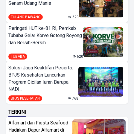
Senam Udang Manis
TULANG BAWANG
620
Peringati HUT ke-81 RI, Pemkab
Tubaba Gelar Korve Gotong Royong
dan Bersih-Bersih...
TUBABA
620
Solusi Jaga Keaktifan Peserta,
BPJS Kesehatan Luncurkan
Program Cicilan Iuran Berupa
NADI...
BPJS KESEHATAN
768
TERKINI
Alfamart dan Fiesta Seafood
Hadirkan Dapur Alfamart di