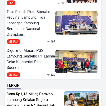
PLN
481
Tuan Rumah Piala Soeratin
Provinsi Lampung, Tiga
Lapangan Kampung
Berstandar Nasional
Disiapkan...
MESUJI
497
Digelar di Mesuji, PSSI
Lampung Gandeng PT Lasma
Gelar Kompetisi Piala
Soeratin...
MESUJI
529
TERKINI
Dana Rp1,13 Miliar, Pemkab
Lampung Selatan Segera
Perbaiki Jalan RA Basyid Jati