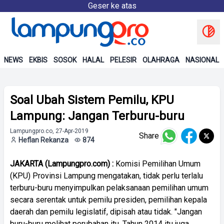
Geser ke atas
NEWS
EKBIS
SOSOK
HALAL
PELESIR
OLAHRAGA
NASIONAL
Soal Ubah Sistem Pemilu, KPU
Lampung: Jangan Terburu-buru
Lampungpro.co, 27-Apr-2019
Share
Heflan Rekanza
874
JAKARTA (Lampungpro.com) :
Komisi Pemilihan Umum
(KPU) Provinsi Lampung mengatakan, tidak perlu terlalu
terburu-buru menyimpulkan pelaksanaan pemilihan umum
secara serentak untuk pemilu presiden, pemilihan kepala
daerah dan pemilu legislatif, dipisah atau tidak. "Jangan
buru-buru melihat perubahan itu. Tahun 2014 itu juga