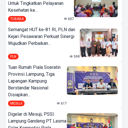
Untuk Tingkatkan Pelayanan
Kesehatan ke...
TUBABA
607
Semangat HUT ke-81 RI, PLN dan
Kejari Pesawaran Perkuat Sinergi
Wujudkan Perbaikan...
PLN
599
Tuan Rumah Piala Soeratin
Provinsi Lampung, Tiga
Lapangan Kampung
Berstandar Nasional
Disiapkan...
MESUJI
617
Digelar di Mesuji, PSSI
Lampung Gandeng PT Lasma
Gelar Kompetisi Piala