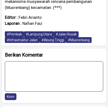
mekanisme musyawarah rencana pembangunan
(Musrenbang) kecamatan. (***)
Editor :
Febri Arianto
Laporan :
Nafian Faiz
#Pemkab
#Lampung Utara
#Jalan Rusak
#Infrastruktur Jalan
#Abung Tinggi
#Musrenbang
Berikan Komentar
Kirim