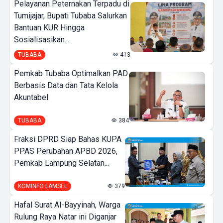
Pelayanan Peternakan Terpadu di
Tumijajar, Bupati Tubaba Salurkan
Bantuan KUR Hingga
Sosialisasikan...
TUBABA
413
Pemkab Tubaba Optimalkan PAD
Berbasis Data dan Tata Kelola
Akuntabel
TUBABA
384
Fraksi DPRD Siap Bahas KUPA
PPAS Perubahan APBD 2026,
Pemkab Lampung Selatan...
KOMINFO LAMSEL
379
Hafal Surat Al-Bayyinah, Warga
Rulung Raya Natar ini Diganjar