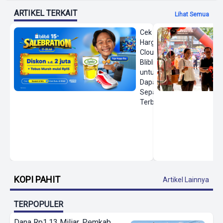
ARTIKEL TERKAIT
Lihat Semua
Cek
Harga On
Cloud di
Blibli
untuk
Dapatkan
Sepatu
Terbaru
KOPI PAHIT
Artikel Lainnya
TERPOPULER
Dana Rp1,13 Miliar, Pemkab