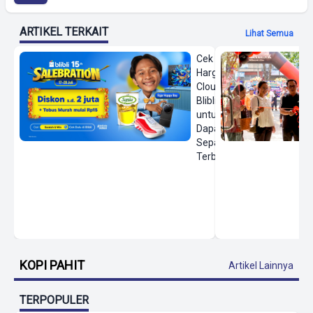
ARTIKEL TERKAIT
Lihat Semua
Cek
Harga On
Cloud di
Blibli
untuk
Dapatkan
Sepatu
Terbaru
KOPI PAHIT
Artikel Lainnya
TERPOPULER