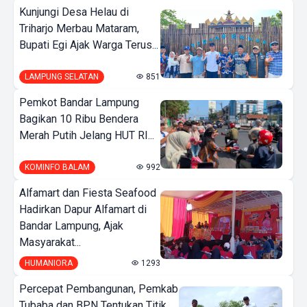
Kunjungi Desa Helau di
Triharjo Merbau Mataram,
Bupati Egi Ajak Warga Terus...
LAMPUNG SELATAN
851
Pemkot Bandar Lampung
Bagikan 10 Ribu Bendera
Merah Putih Jelang HUT RI...
KOMINFO BALAM
992
Alfamart dan Fiesta Seafood
Hadirkan Dapur Alfamart di
Bandar Lampung, Ajak
Masyarakat...
HUMANIORA
1293
Percepat Pembangunan, Pemkab
Tubaba dan BPN Tentukan Titik