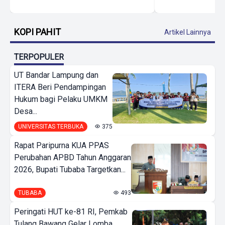
KOPI PAHIT
Artikel Lainnya
TERPOPULER
UT Bandar Lampung dan
ITERA Beri Pendampingan
Hukum bagi Pelaku UMKM
Desa...
UNIVERSITAS TERBUKA
375
Rapat Paripurna KUA PPAS
Perubahan APBD Tahun Anggaran
2026, Bupati Tubaba Targetkan...
TUBABA
493
Peringati HUT ke-81 RI, Pemkab
Tulang Bawang Gelar Lomba