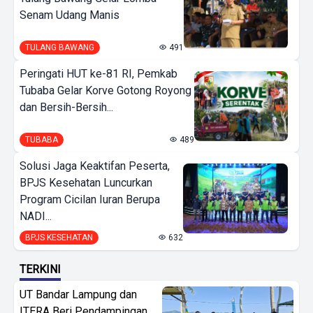
Senam Udang Manis
TULANG BAWANG
491
Peringati HUT ke-81 RI, Pemkab
Tubaba Gelar Korve Gotong Royong
dan Bersih-Bersih...
TUBABA
489
Solusi Jaga Keaktifan Peserta,
BPJS Kesehatan Luncurkan
Program Cicilan Iuran Berupa
NADI...
BPJS KESEHATAN
632
TERKINI
UT Bandar Lampung dan
ITERA Beri Pendampingan