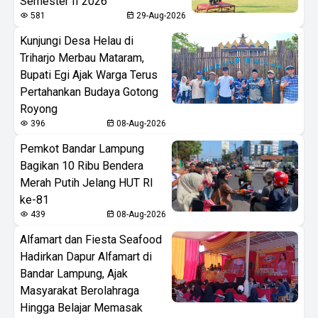
Semester II 2026
581
29-Aug-2026
Kunjungi Desa Helau di
Triharjo Merbau Mataram,
Bupati Egi Ajak Warga Terus
Pertahankan Budaya Gotong
Royong
396
08-Aug-2026
Pemkot Bandar Lampung
Bagikan 10 Ribu Bendera
Merah Putih Jelang HUT RI
ke-81
439
08-Aug-2026
Alfamart dan Fiesta Seafood
Hadirkan Dapur Alfamart di
Bandar Lampung, Ajak
Masyarakat Berolahraga
Hingga Belajar Memasak