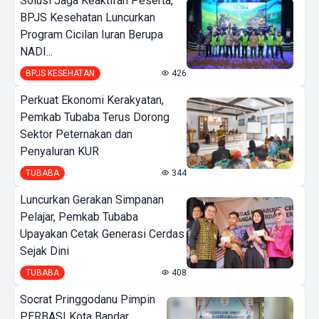
Solusi Jaga Keaktifan Peserta,
BPJS Kesehatan Luncurkan
Program Cicilan Iuran Berupa
NADI...
BPJS KESEHATAN
426
Perkuat Ekonomi Kerakyatan,
Pemkab Tubaba Terus Dorong
Sektor Peternakan dan
Penyaluran KUR
TUBABA
344
Luncurkan Gerakan Simpanan
Pelajar, Pemkab Tubaba
Upayakan Cetak Generasi Cerdas
Sejak Dini
TUBABA
408
Socrat Pringgodanu Pimpin
PERBASI Kota Bandar