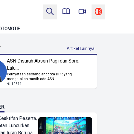
OTOMOTIF
T
Artikel Lainnya
ASN Disuruh Absen Pagi dan Sore.
Lalu,...
Pernyataan seorang anggota DPR yang
mengatakan masih ada ASN...
12311
ER
Keaktifan Peserta,
tan Luncurkan
lan Iuran Berupa