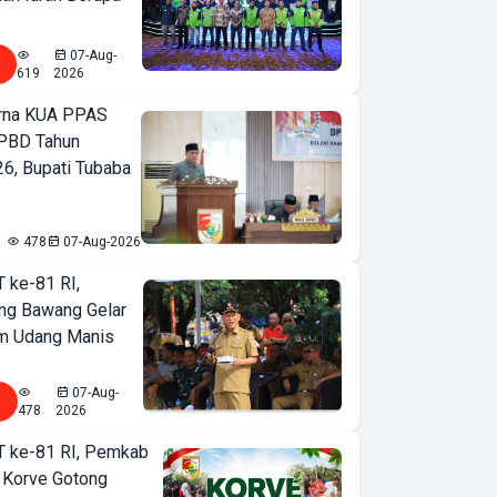
07-Aug-
619
2026
urna KUA PPAS
PBD Tahun
6, Bupati Tubaba
478
07-Aug-2026
T ke-81 RI,
ng Bawang Gelar
m Udang Manis
07-Aug-
478
2026
T ke-81 RI, Pemkab
 Korve Gotong