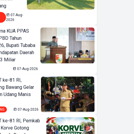
ang
07-Aug-
2026
urna KUA PPAS
PBD Tahun
6, Bupati Tubaba
ndapatan Daerah
3 Miliar
07-Aug-2026
T ke-81 RI,
ng Bawang Gelar
m Udang Manis
NG
07-Aug-2026
T ke-81 RI, Pemkab
 Korve Gotong