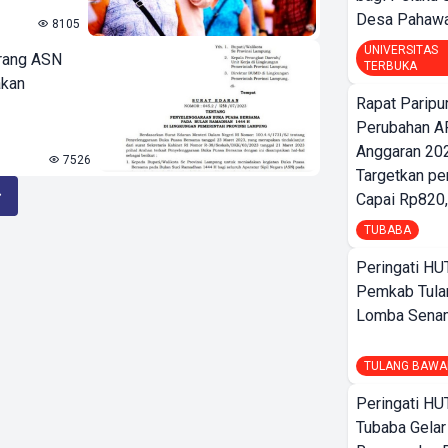
Desa Pahaw
8105
UNIVERSITAS
arang ASN
TERBUKA
akan
Rapat Parip
Perubahan A
Anggaran 202
7526
Targetkan pe
Capai Rp820,
TUBABA
Peringati HU
Pemkab Tula
Lomba Sena
TULANG BAWA
Peringati HU
Tubaba Gelar