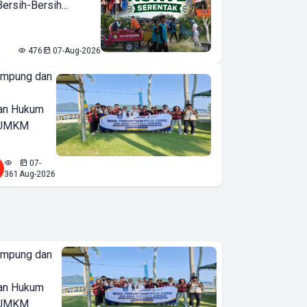
rsih-Bersih...
476
07-Aug-2026
ampung dan
an Hukum
u UMKM
07-
361
Aug-2026
ampung dan
an Hukum
u UMKM