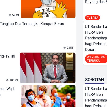
Royong dan Be
5243
TUBABA
 Tangkap Dua Tersangka Korupsi Beras
UT Bandar L
ITERA Beri
Pendamping
bagi Pelak
2158
Desa...
d-19, ini
UNIVERSITAS
TERBUKA
SOROTAN
10399
nan Wajib
UT Bandar L
n
ITERA Beri
Pendamping
bagi Pelak