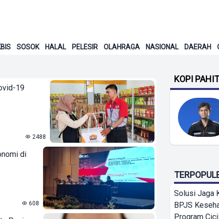
BIS
SOSOK
HALAL
PELESIR
OLAHRAGA
NASIONAL
DAERAH
KOPI PAHI
ovid-19
2488
onomi di
TERPOPUL
Solusi Jaga 
608
BPJS Keseha
Program Cici