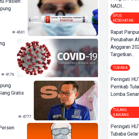
tu Pasien
NADI...
mpung
BPJS
KESEHATAN
Rapat Parip
4501
Perubahan A
ung
Anggaran 202
Targetkan...
TUBABA
4176
Peringati HU
mpung
Pemkab Tula
ang Gratis
Lomba Sena
TULANG
BAWANG
4777
Peringati HU
 Persen
Tubaba Gelar