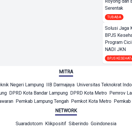
Royong dan B
Serentak
TUBABA
Solusi Jaga 
BPJS Keseha
Program Cici
NADI JKN
BPJS KESEHAT
MITRA
eknik Negeri Lampung
IIB Darmajaya
Universitas Teknokrat Ind
ung
DPRD Kota Bandar Lampung
DPRD Kota Metro
Pemrov L
awaran
Pemkab Lampung Tengah
Pemkot Kota Metro
Pemkab 
NETWORK
Suaradotcom
Klikpositif
Siberindo
Goindonesia