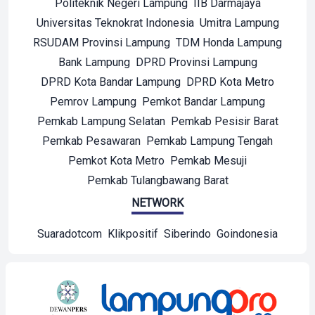
Politeknik Negeri Lampung
IIB Darmajaya
Universitas Teknokrat Indonesia
Umitra Lampung
RSUDAM Provinsi Lampung
TDM Honda Lampung
Bank Lampung
DPRD Provinsi Lampung
DPRD Kota Bandar Lampung
DPRD Kota Metro
Pemrov Lampung
Pemkot Bandar Lampung
Pemkab Lampung Selatan
Pemkab Pesisir Barat
Pemkab Pesawaran
Pemkab Lampung Tengah
Pemkot Kota Metro
Pemkab Mesuji
Pemkab Tulangbawang Barat
NETWORK
Suaradotcom
Klikpositif
Siberindo
Goindonesia