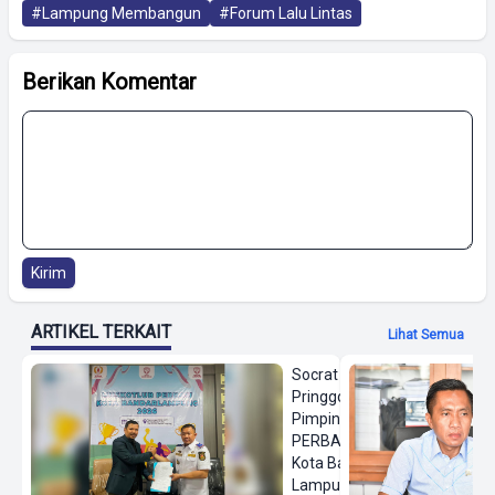
#Lampung Membangun
#Forum Lalu Lintas
Berikan Komentar
Kirim
ARTIKEL TERKAIT
Lihat Semua
Socrat
Pringgodanu
Pimpin
PERBASI
Kota Bandar
Lampung