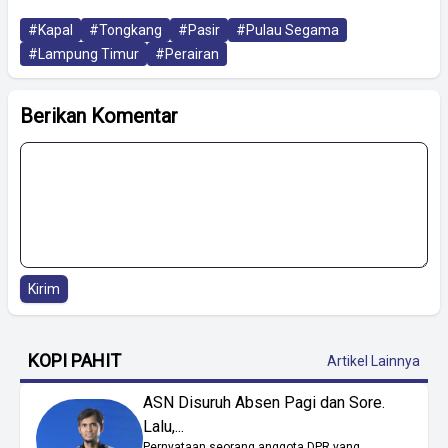
#Kapal
#Tongkang
#Pasir
#Pulau Segama
#Lampung Timur
#Perairan
Berikan Komentar
Kirim
KOPI PAHIT
Artikel Lainnya
ASN Disuruh Absen Pagi dan Sore.
Lalu,...
Pernyataan seorang anggota DPR yang