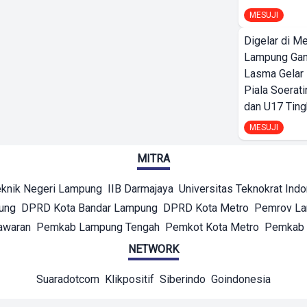
MESUJI
Digelar di Me
Lampung Ga
Lasma Gelar
Piala Soerati
dan U17 Ting
MESUJI
MITRA
eknik Negeri Lampung
IIB Darmajaya
Universitas Teknokrat Ind
ung
DPRD Kota Bandar Lampung
DPRD Kota Metro
Pemrov L
awaran
Pemkab Lampung Tengah
Pemkot Kota Metro
Pemkab 
NETWORK
Suaradotcom
Klikpositif
Siberindo
Goindonesia