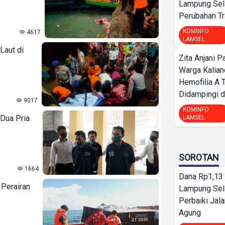
Lampung Sela
Perubahan Tr
KOMINFO
4617
LAMSEL
Laut di
Zita Anjani P
Warga Kalia
Hemofilia A 
Didampingi da
9017
KOMINFO
 Dua Pria
LAMSEL
SOROTAN
1664
Dana Rp1,13 
 Perairan
Lampung Sel
Perbaiki Jala
Agung