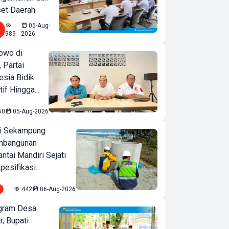
set Daerah
05-Aug-
989
2026
owo di
 Partai
esia Bidik
if Hingga...
60
05-Aug-2026
i Sekampung
mbangunan
tai Mandiri Sejati
pesifikasi...
442
06-Aug-2026
ogram Desa
r, Bupati