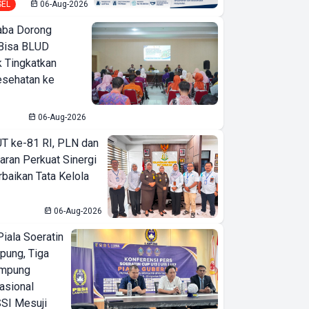
SEL
06-Aug-2026
ba Dorong
Bisa BLUD
k Tingkatkan
esehatan ke
06-Aug-2026
T ke-81 RI, PLN dan
aran Perkuat Sinergi
baikan Tata Kelola
06-Aug-2026
iala Soeratin
pung, Tiga
ampung
asional
SI Mesuji