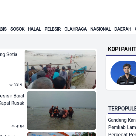
BIS
SOSOK
HALAL
PELESIR
OLAHRAGA
NASIONAL
DAERAH
KOPI PAHI
ung Setia
3319
esisir Barat
Kapal Rusak
TERPOPUL
Gandeng Kant
4184
Pemkab Lamp
Percepat Pe