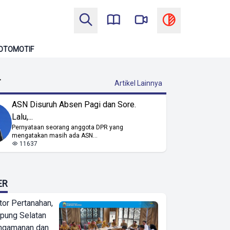
OTOMOTIF
T
Artikel Lainnya
ASN Disuruh Absen Pagi dan Sore.
Lalu,...
Pernyataan seorang anggota DPR yang
mengatakan masih ada ASN...
11637
ER
or Pertanahan,
ung Selatan
ngamanan dan