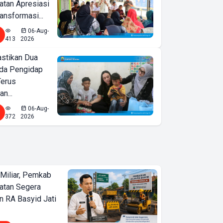
tan Apresiasi
ansformasi...
06-Aug-
413
2026
astikan Dua
nda Pengidap
Terus
n...
06-Aug-
372
2026
Miliar, Pemkab
atan Segera
n RA Basyid Jati