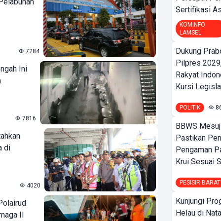
 Pelabuhan
Sertifikasi A
KOMINFO
LAMSEL
Dukung Prab
7284
Pilpres 2029,
ngah Ini
Rakyat Indon
n
Kursi Legislat
POLITIK
8
7816
BBWS Mesuj
tahkan
Pastikan Pe
 di
Pengaman Pan
Krui Sesuai S
PESISIR BARAT
4020
Kunjungi Pr
Polairud
Helau di Nata
maga II