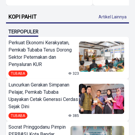
KOPI PAHIT
Artikel Lainnya
TERPOPULER
Perkuat Ekonomi Kerakyatan,
Pemkab Tubaba Terus Dorong
Sektor Peternakan dan
Penyaluran KUR
TUBABA
323
Luncurkan Gerakan Simpanan
Pelajar, Pemkab Tubaba
Upayakan Cetak Generasi Cerdas
Sejak Dini
TUBABA
385
Socrat Pringgodanu Pimpin
PERBASI Kota Bandar